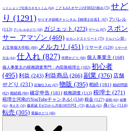
せど
こども4人オヤジのFIRE計画ch
(75)
ットショップ社長カネモトくん
(64)
り
(1291)
アパレル
やりすぎ節税チャンネル【税理士社長】
(67)
スポン
ガジェット
(273)
(113)
ゲーム
(67)
アパレルせどり
(58)
サー_アマゾン
(469)
トレハン部 -
セカンドストリート
(75)
メルカリ
(451)
リサーチ
(129)
お宝発掘大作戦-
(89)
リサーチ
仕入れ
(827)
個人事業主
(168)
方法
(64)
作間せどり
(66)
初心者
個人事業主の税務調査専門：内田敦税理士
(102)
(495)
副業
(376)
利益商品
(266)
利益
(243)
店舗
物販
(395)
せどり
(231)
相続
(181)
相続問題
店舗仕入れ
(67)
税理士
(271)
確定申告
(181)
税務調査
(113)
相続税
(90)
(82)
税理士河南のYouTubeチャンネル!
(134)
税金
(127)
節税
(60)
経費
身バレ
(114)
藤原誠【ゼロから月収100万円】
(73)
(61)
考え方
(59)
購入品
(62)
転売
(305)
電脳せどり
(66)