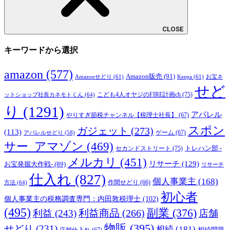
CLOSE
キーワードから選択
amazon
(577)
Amazon販売
(91)
Amazonせどり
(61)
Keepa
(61)
お宝ネ
せど
こども4人オヤジのFIRE計画ch
(75)
ットショップ社長カネモトくん
(64)
り
(1291)
アパレル
やりすぎ節税チャンネル【税理士社長】
(67)
スポン
ガジェット
(273)
(113)
ゲーム
(67)
アパレルせどり
(58)
サー_アマゾン
(469)
トレハン部 -
セカンドストリート
(75)
メルカリ
(451)
リサーチ
(129)
お宝発掘大作戦-
(89)
リサーチ
仕入れ
(827)
個人事業主
(168)
方法
(64)
作間せどり
(66)
初心者
個人事業主の税務調査専門：内田敦税理士
(102)
(495)
副業
(376)
利益商品
(266)
利益
(243)
店舗
物販
(395)
せどり
(231)
相続
(181)
相続問題
店舗仕入れ
(67)