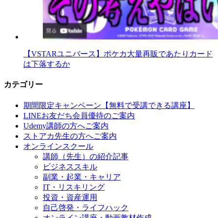
【VSTARユニバース】ポケカ大量再販であたりカード
は下落するか
カテゴリー
期間限定キャンペーン【無料で受講できる講座】
LINEお友だち会員優待のご案内
Udemy講師の方へご案内
ストアカ先生の方へご案内
オンラインスクール
講師（先生）の紹介記事
ビジネススキル
副業・起業・キャリア
IT・リスキリング
投資・資産運用
自己啓発・ライフハック
オンライン講座・動画教材作成