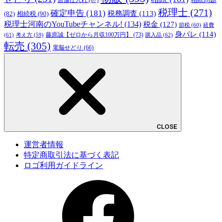
税理士
(271)
確定申告
(181)
税務調査
(113)
相続税
(90)
(82)
税理士河南のYouTubeチャンネル!
(134)
税金
(127)
節税
(60)
経費
身バレ
(114)
藤原誠【ゼロから月収100万円】
(73)
(61)
考え方
(59)
購入品
(62)
転売
(305)
電脳せどり
(66)
CLOSE
運営者情報
特定商取引法に基づく表記
ロゴ利用ガイドライン