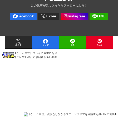
ポスト
シェア
送る
Pin it
【ゲーム実況】プレイに夢中になり
【
身バレ防止のため規制音が多い動画
ゲ
ー
ム
実
況
】
会
話
を
し
な
が
ら
ス
テ
ー