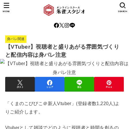
MENU
SEARCH
身バレ関連
【VTuber】視聴者と盛りあがる雰囲気づくり
と配信内容は身バレ注意
ポスト
シェア
送る
Pin it
「くまのこぴぴこ＠新人Vtuber」(登録者数1,220人)よ
りご紹介します。
Vtuberとして雑談でどのように視聴者と時間を創るの