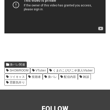
身バレ関連
SHOWROOM
VTuber
くまのこぴぴこ＠新人Vtuber
ツイキャス
視聴者
身バレ
配信内容
雑談
雰囲気作り
FOLLOW