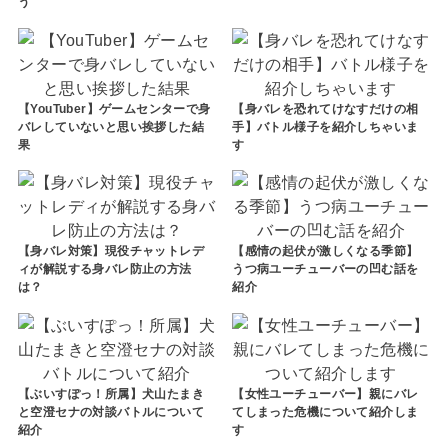
う
【YouTuber】ゲームセンターで身
【身バレを恐れてけなすだけの相
バレしていないと思い挨拶した結
手】バトル様子を紹介しちゃいま
果
す
【身バレ対策】現役チャットレデ
【感情の起伏が激しくなる季節】
ィが解説する身バレ防止の方法
うつ病ユーチューバーの凹む話を
は？
紹介
【ぶいすぽっ！所属】犬山たまき
【女性ユーチューバー】親にバレ
と空澄セナの対談バトルについて
てしまった危機について紹介しま
紹介
す