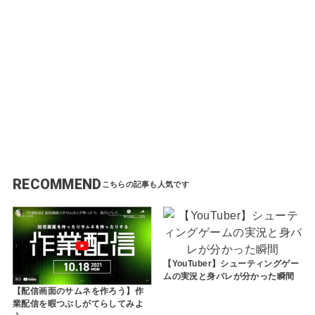
ジ
ク
リ
ア
を
目
指
す
も
身
バ
レ
の
危
機
RECOMMEND
【YouTuber】シューティングゲー
ムの実況と身バレが分かった瞬間
【配信画面のサムネを作ろう】作
業配信を暇つぶしがてらしてみよ