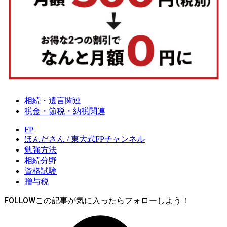
相続・遺言関連
税金・節税・納税関連
FP
ほんださん / 東大式FPチャンネル
勉強方法
相続分野
資格試験
贈与税
FOLLOW