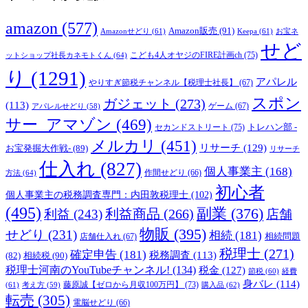
amazon
(577)
Amazon販売
(91)
Amazonせどり
(61)
Keepa
(61)
お宝ネ
せど
こども4人オヤジのFIRE計画ch
(75)
ットショップ社長カネモトくん
(64)
り
(1291)
アパレル
やりすぎ節税チャンネル【税理士社長】
(67)
スポン
ガジェット
(273)
(113)
ゲーム
(67)
アパレルせどり
(58)
サー_アマゾン
(469)
トレハン部 -
セカンドストリート
(75)
メルカリ
(451)
リサーチ
(129)
お宝発掘大作戦-
(89)
リサーチ
仕入れ
(827)
個人事業主
(168)
方法
(64)
作間せどり
(66)
初心者
個人事業主の税務調査専門：内田敦税理士
(102)
(495)
副業
(376)
利益商品
(266)
利益
(243)
店舗
物販
(395)
せどり
(231)
相続
(181)
相続問題
店舗仕入れ
(67)
税理士
(271)
確定申告
(181)
税務調査
(113)
相続税
(90)
(82)
税理士河南のYouTubeチャンネル!
(134)
税金
(127)
節税
(60)
経費
身バレ
(114)
藤原誠【ゼロから月収100万円】
(73)
(61)
考え方
(59)
購入品
(62)
転売
(305)
電脳せどり
(66)