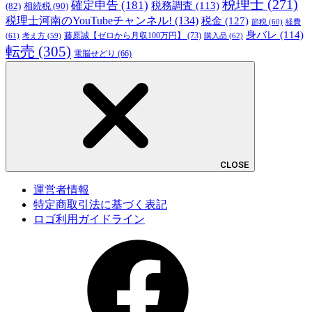
税理士
(271)
確定申告
(181)
税務調査
(113)
相続税
(90)
(82)
税理士河南のYouTubeチャンネル!
(134)
税金
(127)
節税
(60)
経費
身バレ
(114)
藤原誠【ゼロから月収100万円】
(73)
(61)
考え方
(59)
購入品
(62)
転売
(305)
電脳せどり
(66)
CLOSE
運営者情報
特定商取引法に基づく表記
ロゴ利用ガイドライン