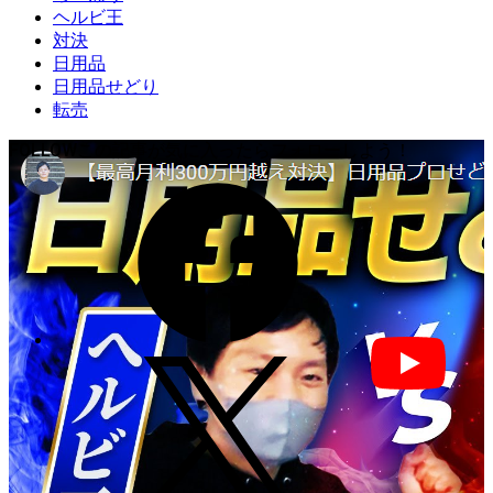
ヘルビ王
対決
日用品
日用品せどり
転売
FOLLOW