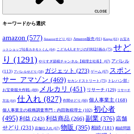
CLOSE
キーワードから選択
amazon
(577)
Amazon販売
(91)
Amazonせどり
(61)
Keepa
(61)
お宝ネ
せど
こども4人オヤジのFIRE計画ch
(75)
ットショップ社長カネモトくん
(64)
り
(1291)
アパレル
やりすぎ節税チャンネル【税理士社長】
(67)
スポン
ガジェット
(273)
(113)
ゲーム
(67)
アパレルせどり
(58)
サー_アマゾン
(469)
トレハン部 -
セカンドストリート
(75)
メルカリ
(451)
リサーチ
(129)
お宝発掘大作戦-
(89)
リサーチ
仕入れ
(827)
個人事業主
(168)
方法
(64)
作間せどり
(66)
初心者
個人事業主の税務調査専門：内田敦税理士
(102)
(495)
副業
(376)
利益商品
(266)
利益
(243)
店舗
物販
(395)
せどり
(231)
相続
(181)
相続問題
店舗仕入れ
(67)