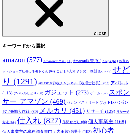
CLOSE
キーワードから選択
amazon
(577)
Amazon販売
(91)
Amazonせどり
(61)
Keepa
(61)
お宝ネ
せど
こども4人オヤジのFIRE計画ch
(75)
ットショップ社長カネモトくん
(64)
り
(1291)
アパレル
やりすぎ節税チャンネル【税理士社長】
(67)
スポン
ガジェット
(273)
(113)
ゲーム
(67)
アパレルせどり
(58)
サー_アマゾン
(469)
トレハン部 -
セカンドストリート
(75)
メルカリ
(451)
リサーチ
(129)
お宝発掘大作戦-
(89)
リサーチ
仕入れ
(827)
個人事業主
(168)
方法
(64)
作間せどり
(66)
初心者
個人事業主の税務調査専門：内田敦税理士
(102)