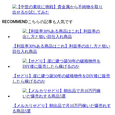
RECOMMEND
【利益率30%ある商品はこれ】利益率の出し方と狙い
目仕入れ商品
【せどり】崖に建つ築50年の破格物件をDIY後に販売
したら稼げるのか
【メルカリせどり】朝出品で月10万円稼いだ爆売れす
る商品5選