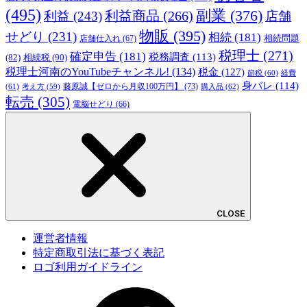
(495)
副業
(376)
利益商品
(266)
利益
(243)
店舗
物販
(395)
せどり
(231)
相続
(181)
相続問題
店舗仕入れ
(67)
税理士
(271)
確定申告
(181)
税務調査
(113)
相続税
(90)
(82)
税理士河南のYouTubeチャンネル!
(134)
税金
(127)
節税
(60)
経費
身バレ
(114)
藤原誠【ゼロから月収100万円】
(73)
(61)
考え方
(59)
購入品
(62)
転売
(305)
電脳せどり
(66)
CLOSE
運営者情報
特定商取引法に基づく表記
ロゴ利用ガイドライン