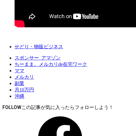
せどり・物販ビジネス
スポンサー_アマゾン
ちーまま。メルカリde在宅ワーク
ママ
メルカリ
副業
月10万円
沖縄
FOLLOW