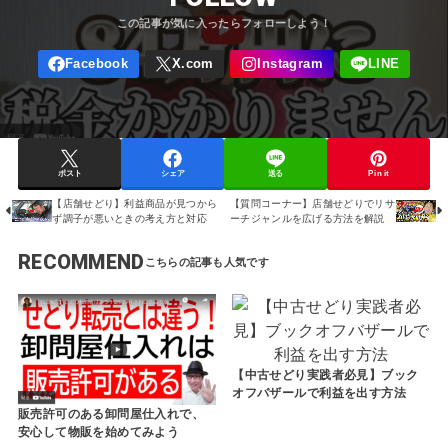
ポスト
シェア
送る
Pin it
【店舗せどり】利益商品が見つから
【質問コーナー】店舗せどりでリサ
ず調子が悪いときの考え方と対応
ーチジャンルを広げる方法を解説
RECOMMEND
【中古せどり実践者必見】ブック
オフバザールで利益を出す方法
販売許可のある卸問屋仕入れで、
安心して物販を始めてみよう