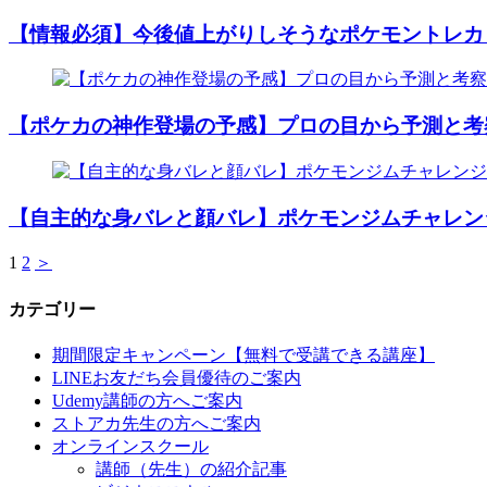
【情報必須】今後値上がりしそうなポケモントレカ
【ポケカの神作登場の予感】プロの目から予測と考
【自主的な身バレと顔バレ】ポケモンジムチャレン
1
2
＞
カテゴリー
期間限定キャンペーン【無料で受講できる講座】
LINEお友だち会員優待のご案内
Udemy講師の方へご案内
ストアカ先生の方へご案内
オンラインスクール
講師（先生）の紹介記事