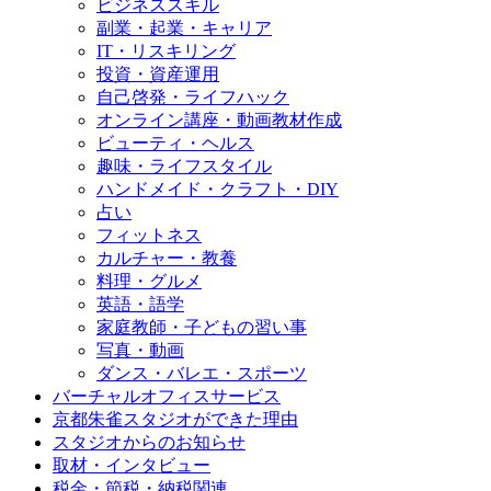
ビジネススキル
副業・起業・キャリア
IT・リスキリング
投資・資産運用
自己啓発・ライフハック
オンライン講座・動画教材作成
ビューティ・ヘルス
趣味・ライフスタイル
ハンドメイド・クラフト・DIY
占い
フィットネス
カルチャー・教養
料理・グルメ
英語・語学
家庭教師・子どもの習い事
写真・動画
ダンス・バレエ・スポーツ
バーチャルオフィスサービス
京都朱雀スタジオができた理由
スタジオからのお知らせ
取材・インタビュー
税金・節税・納税関連