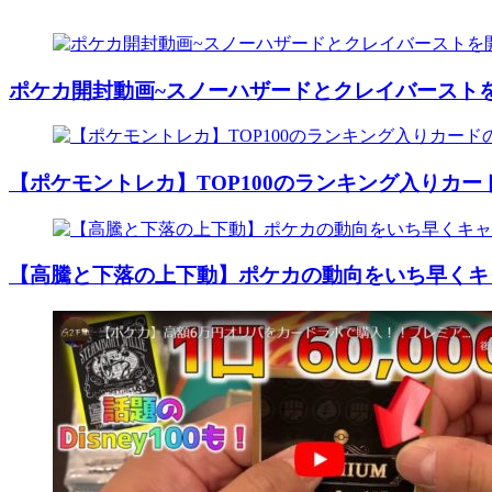
ポケカ開封動画~スノーハザードとクレイバースト
【ポケモントレカ】TOP100のランキング入りカ
【高騰と下落の上下動】ポケカの動向をいち早くキ