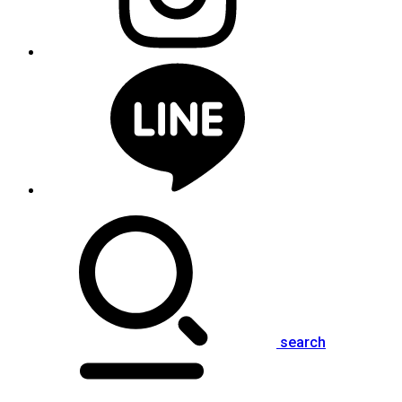
search