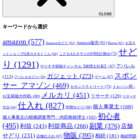
CLOSE
キーワードから選択
amazon
(577)
Amazon販売
(91)
Amazonせどり
(61)
Keepa
(61)
お宝ネ
せど
こども4人オヤジのFIRE計画ch
(75)
ットショップ社長カネモトくん
(64)
り
(1291)
アパレル
やりすぎ節税チャンネル【税理士社長】
(67)
スポン
ガジェット
(273)
(113)
ゲーム
(67)
アパレルせどり
(58)
サー_アマゾン
(469)
トレハン部 -
セカンドストリート
(75)
メルカリ
(451)
リサーチ
(129)
お宝発掘大作戦-
(89)
リサーチ
仕入れ
(827)
個人事業主
(168)
方法
(64)
作間せどり
(66)
初心者
個人事業主の税務調査専門：内田敦税理士
(102)
(495)
副業
(376)
利益商品
(266)
利益
(243)
店舗
物販
(395)
せどり
(231)
相続
(181)
相続問題
店舗仕入れ
(67)