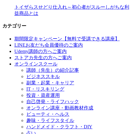
トイザらスせどり仕入れ～初心者がスルーしがちな利
益商品とは
カテゴリー
期間限定キャンペーン【無料で受講できる講座】
LINEお友だち会員優待のご案内
Udemy講師の方へご案内
ストアカ先生の方へご案内
オンラインスクール
講師（先生）の紹介記事
ビジネススキル
副業・起業・キャリア
IT・リスキリング
投資・資産運用
自己啓発・ライフハック
オンライン講座・動画教材作成
ビューティ・ヘルス
趣味・ライフスタイル
ハンドメイド・クラフト・DIY
占い