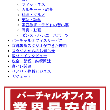
フィットネス
カルチャー・教養
料理・グルメ
英語・語学
家庭教師・子どもの習い事
写真・動画
ダンス・バレエ・スポーツ
バーチャルオフィスサービス
京都朱雀スタジオができた理由
スタジオからのお知らせ
取材・インタビュー
税金・節税・納税関連
身バレ関連
せどり・物販ビジネス
ガジェット