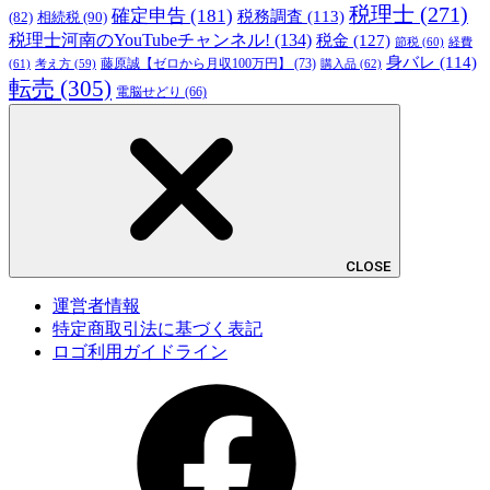
税理士
(271)
確定申告
(181)
税務調査
(113)
相続税
(90)
(82)
税理士河南のYouTubeチャンネル!
(134)
税金
(127)
節税
(60)
経費
身バレ
(114)
藤原誠【ゼロから月収100万円】
(73)
(61)
考え方
(59)
購入品
(62)
転売
(305)
電脳せどり
(66)
CLOSE
運営者情報
特定商取引法に基づく表記
ロゴ利用ガイドライン