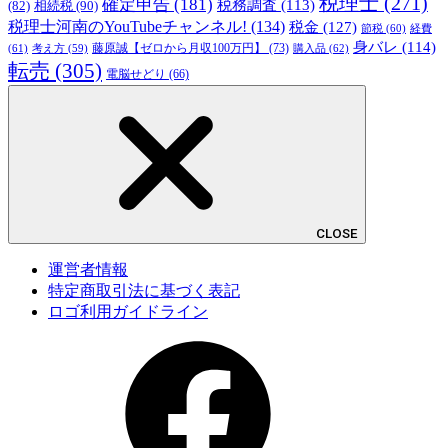
税理士
(271)
確定申告
(181)
税務調査
(113)
相続税
(90)
(82)
税理士河南のYouTubeチャンネル!
(134)
税金
(127)
節税
(60)
経費
身バレ
(114)
藤原誠【ゼロから月収100万円】
(73)
(61)
考え方
(59)
購入品
(62)
転売
(305)
電脳せどり
(66)
CLOSE
運営者情報
特定商取引法に基づく表記
ロゴ利用ガイドライン