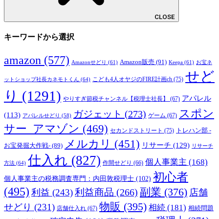
CLOSE
キーワードから選択
amazon
(577)
Amazon販売
(91)
Amazonせどり
(61)
Keepa
(61)
お宝ネ
せど
こども4人オヤジのFIRE計画ch
(75)
ットショップ社長カネモトくん
(64)
り
(1291)
アパレル
やりすぎ節税チャンネル【税理士社長】
(67)
スポン
ガジェット
(273)
(113)
ゲーム
(67)
アパレルせどり
(58)
サー_アマゾン
(469)
トレハン部 -
セカンドストリート
(75)
メルカリ
(451)
リサーチ
(129)
お宝発掘大作戦-
(89)
リサーチ
仕入れ
(827)
個人事業主
(168)
方法
(64)
作間せどり
(66)
初心者
個人事業主の税務調査専門：内田敦税理士
(102)
(495)
副業
(376)
利益商品
(266)
利益
(243)
店舗
物販
(395)
せどり
(231)
相続
(181)
相続問題
店舗仕入れ
(67)