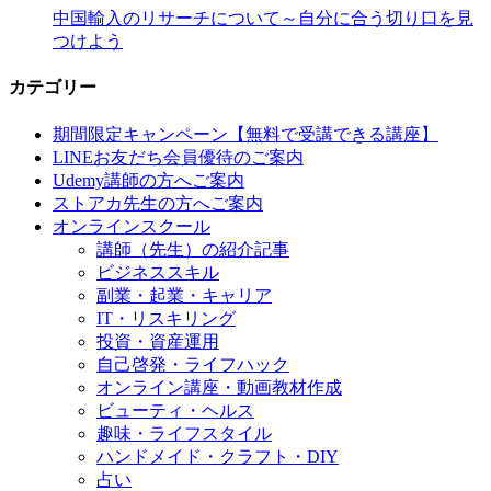
中国輸入のリサーチについて～自分に合う切り口を見
つけよう
カテゴリー
期間限定キャンペーン【無料で受講できる講座】
LINEお友だち会員優待のご案内
Udemy講師の方へご案内
ストアカ先生の方へご案内
オンラインスクール
講師（先生）の紹介記事
ビジネススキル
副業・起業・キャリア
IT・リスキリング
投資・資産運用
自己啓発・ライフハック
オンライン講座・動画教材作成
ビューティ・ヘルス
趣味・ライフスタイル
ハンドメイド・クラフト・DIY
占い