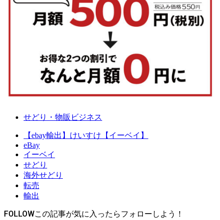
せどり・物販ビジネス
【ebay輸出】けいすけ【イーベイ】
eBay
イーベイ
せどり
海外せどり
転売
輸出
FOLLOW