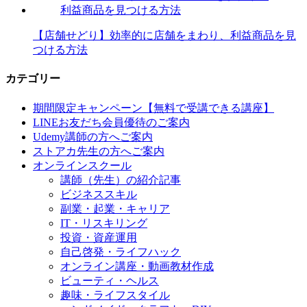
【店舗せどり】効率的に店舗をまわり、利益商品を見
つける方法
カテゴリー
期間限定キャンペーン【無料で受講できる講座】
LINEお友だち会員優待のご案内
Udemy講師の方へご案内
ストアカ先生の方へご案内
オンラインスクール
講師（先生）の紹介記事
ビジネススキル
副業・起業・キャリア
IT・リスキリング
投資・資産運用
自己啓発・ライフハック
オンライン講座・動画教材作成
ビューティ・ヘルス
趣味・ライフスタイル