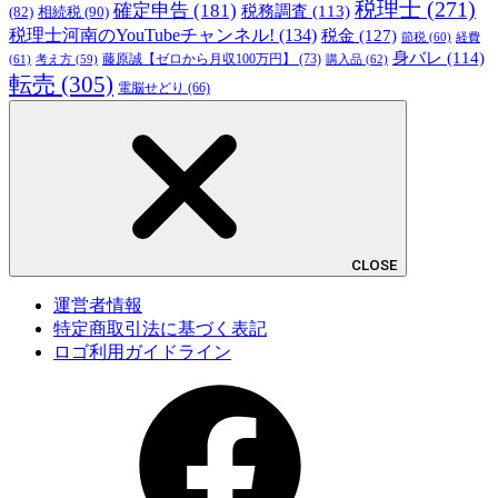
税理士
(271)
確定申告
(181)
税務調査
(113)
相続税
(90)
(82)
税理士河南のYouTubeチャンネル!
(134)
税金
(127)
節税
(60)
経費
身バレ
(114)
藤原誠【ゼロから月収100万円】
(73)
(61)
考え方
(59)
購入品
(62)
転売
(305)
電脳せどり
(66)
CLOSE
運営者情報
特定商取引法に基づく表記
ロゴ利用ガイドライン