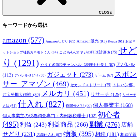
CLOSE
キーワードから選択
amazon
(577)
Amazon販売
(91)
Amazonせどり
(61)
Keepa
(61)
お宝ネ
せど
こども4人オヤジのFIRE計画ch
(75)
ットショップ社長カネモトくん
(64)
り
(1291)
アパレル
やりすぎ節税チャンネル【税理士社長】
(67)
スポン
ガジェット
(273)
(113)
ゲーム
(67)
アパレルせどり
(58)
サー_アマゾン
(469)
トレハン部 -
セカンドストリート
(75)
メルカリ
(451)
リサーチ
(129)
お宝発掘大作戦-
(89)
リサーチ
仕入れ
(827)
個人事業主
(168)
方法
(64)
作間せどり
(66)
初心者
個人事業主の税務調査専門：内田敦税理士
(102)
(495)
副業
(376)
利益商品
(266)
利益
(243)
店舗
物販
(395)
せどり
(231)
相続
(181)
相続問題
店舗仕入れ
(67)