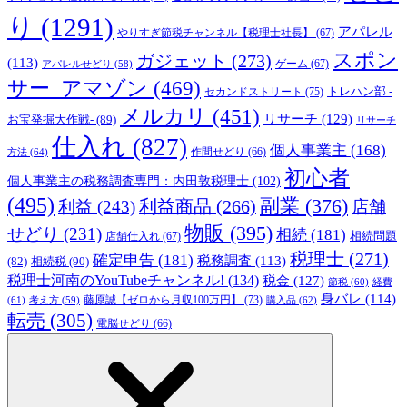
り
(1291)
アパレル
やりすぎ節税チャンネル【税理士社長】
(67)
スポン
ガジェット
(273)
(113)
ゲーム
(67)
アパレルせどり
(58)
サー_アマゾン
(469)
トレハン部 -
セカンドストリート
(75)
メルカリ
(451)
リサーチ
(129)
お宝発掘大作戦-
(89)
リサーチ
仕入れ
(827)
個人事業主
(168)
方法
(64)
作間せどり
(66)
初心者
個人事業主の税務調査専門：内田敦税理士
(102)
(495)
副業
(376)
利益商品
(266)
利益
(243)
店舗
物販
(395)
せどり
(231)
相続
(181)
相続問題
店舗仕入れ
(67)
税理士
(271)
確定申告
(181)
税務調査
(113)
相続税
(90)
(82)
税理士河南のYouTubeチャンネル!
(134)
税金
(127)
節税
(60)
経費
身バレ
(114)
藤原誠【ゼロから月収100万円】
(73)
(61)
考え方
(59)
購入品
(62)
転売
(305)
電脳せどり
(66)