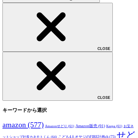
CLOSE
CLOSE
キーワードから選択
amazon
(577)
Amazon販売
(91)
Amazonせどり
(61)
Keepa
(61)
お宝ネ
せど
こども4人オヤジのFIRE計画ch
(75)
ットショップ社長カネモトくん
(64)