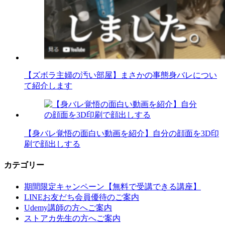
【ズボラ主婦の汚い部屋】まさかの事態身バレについ
て紹介します
【身バレ覚悟の面白い動画を紹介】自分の顔面を3D印
刷で顔出しする
カテゴリー
期間限定キャンペーン【無料で受講できる講座】
LINEお友だち会員優待のご案内
Udemy講師の方へご案内
ストアカ先生の方へご案内