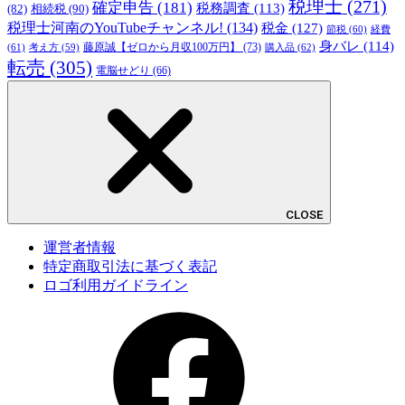
税理士
(271)
確定申告
(181)
税務調査
(113)
相続税
(90)
(82)
税理士河南のYouTubeチャンネル!
(134)
税金
(127)
節税
(60)
経費
身バレ
(114)
藤原誠【ゼロから月収100万円】
(73)
(61)
考え方
(59)
購入品
(62)
転売
(305)
電脳せどり
(66)
CLOSE
運営者情報
特定商取引法に基づく表記
ロゴ利用ガイドライン