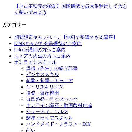
【中古車転売の極意】国際情勢を最大限利用して大き
く稼いでみよう
カテゴリー
期間限定キャンペーン【無料で受講できる講座】
LINEお友だち会員優待のご案内
Udemy講師の方へご案内
ストアカ先生の方へご案内
オンラインスクール
講師（先生）の紹介記事
ビジネススキル
副業・起業・キャリア
IT・リスキリング
投資・資産運用
自己啓発・ライフハック
オンライン講座・動画教材作成
ビューティ・ヘルス
趣味・ライフスタイル
ハンドメイド・クラフト・DIY
占い