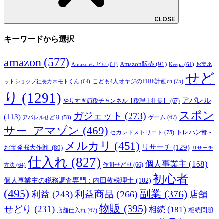
CLOSE
キーワードから選択
amazon
(577)
Amazon販売
(91)
Amazonせどり
(61)
Keepa
(61)
お宝ネ
せど
こども4人オヤジのFIRE計画ch
(75)
ットショップ社長カネモトくん
(64)
り
(1291)
アパレル
やりすぎ節税チャンネル【税理士社長】
(67)
スポン
ガジェット
(273)
(113)
ゲーム
(67)
アパレルせどり
(58)
サー_アマゾン
(469)
トレハン部 -
セカンドストリート
(75)
メルカリ
(451)
リサーチ
(129)
お宝発掘大作戦-
(89)
リサーチ
仕入れ
(827)
個人事業主
(168)
方法
(64)
作間せどり
(66)
初心者
個人事業主の税務調査専門：内田敦税理士
(102)
(495)
副業
(376)
利益商品
(266)
利益
(243)
店舗
物販
(395)
せどり
(231)
相続
(181)
相続問題
店舗仕入れ
(67)