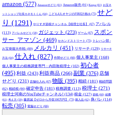
amazon
(577)
Amazon販売
(91)
Amazonせどり
(61)
Keepa
(61)
お宝ネ
せど
こども4人オヤジのFIRE計画ch
(75)
ットショップ社長カネモトくん
(64)
り
(1291)
アパレル
やりすぎ節税チャンネル【税理士社長】
(67)
スポン
ガジェット
(273)
(113)
ゲーム
(67)
アパレルせどり
(58)
サー_アマゾン
(469)
トレハン部 -
セカンドストリート
(75)
メルカリ
(451)
リサーチ
(129)
お宝発掘大作戦-
(89)
リサーチ
仕入れ
(827)
個人事業主
(168)
方法
(64)
作間せどり
(66)
初心者
個人事業主の税務調査専門：内田敦税理士
(102)
(495)
副業
(376)
利益商品
(266)
利益
(243)
店舗
物販
(395)
せどり
(231)
相続
(181)
相続問題
店舗仕入れ
(67)
税理士
(271)
確定申告
(181)
税務調査
(113)
相続税
(90)
(82)
税理士河南のYouTubeチャンネル!
(134)
税金
(127)
節税
(60)
経費
身バレ
(114)
藤原誠【ゼロから月収100万円】
(73)
(61)
考え方
(59)
購入品
(62)
転売
(305)
電脳せどり
(66)