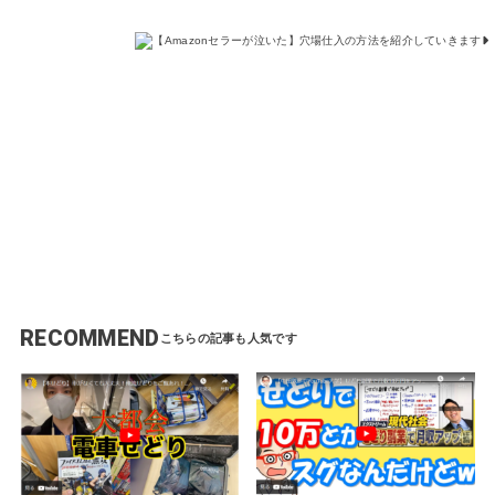
た
】
穴
場
仕
入
の
方
法
を
紹
介
し
て
い
き
ま
す
RECOMMEND