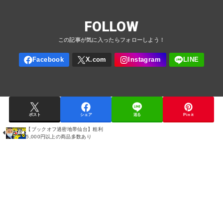
FOLLOW
ポスト
シェア
送る
Pin it
【ブックオフ過密地帯仙台】粗利
【
5,000円以上の商品多数あり
A
m
a
z
o
n
セ
ラ
ー
が
泣
い