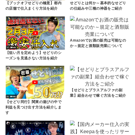
【ブックオフせどりの極意】都内
せどりとは何か～基本的なせどり
の店舗で仕入まくり方法を紹介
の仕組みや三種の神器をご紹介
Amazonでお酒の販売は可能なの
か～規定と酒類販売業について
【狙い月を定めよう】せどりのシ
ーズンを見逃さない方法を紹介
【せどりとプラスアルファの副
業】組合わせで稼ぐ方法をご紹介
【せどり同行】関東の遊びの中で
利益を見つけ出す方法を紹介しま
す