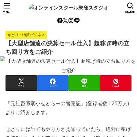
MENU
SEARCH
せどり・物販ビジネス
【大型店舗達の決算セール仕入】超稼ぎ時の立
ち回り方をご紹介
ポスト
シェア
送る
Pin it
「元社畜系弱小せどらーの奮闘記」(登録者数1.25万人)
よりご紹介します。
せどりには誰でもやり方さえ知っていたら、絶対に稼げ