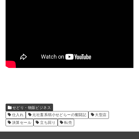
せどり・物販ビジネス
仕入れ
元社畜系弱小せどらーの奮闘記
大型店
決算セール
立ち回り
転売