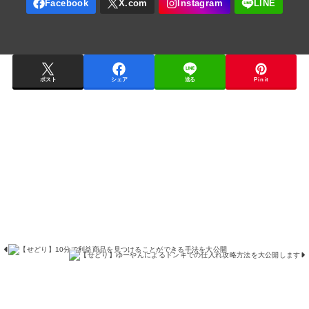
ポスト
シェア
送る
Pin it
【
【
せ
せ
ど
ど
り
り
】
】
ゆ
1
ー
0
や
分
ん
で
に
利
よ
益
る
商
ド
品
ン
を
キ
見
で
つ
の
け
仕
る
入
こ
れ
と
攻
が