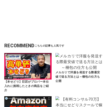
略
で
方
き
法
る
を
手
大
法
公
を
開
大
し
公
ま
開
す
RECOMMEND
メルカリで洋服を発送する際最安
値で送る方法とは～梱包の仕方も
公開
【本せどり】巨匠がプロパー本仕
入れに挑戦したときの商品をご紹
介