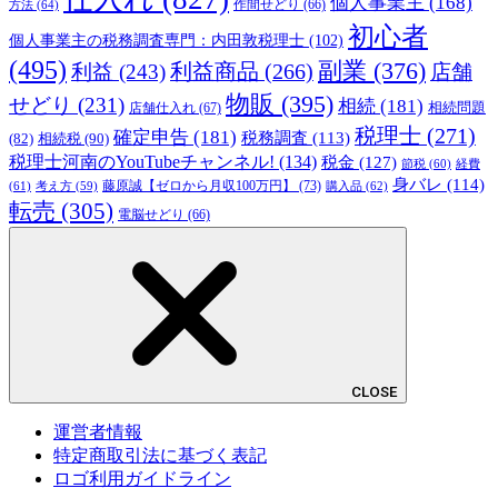
個人事業主
(168)
方法
(64)
作間せどり
(66)
初心者
個人事業主の税務調査専門：内田敦税理士
(102)
(495)
副業
(376)
利益商品
(266)
利益
(243)
店舗
物販
(395)
せどり
(231)
相続
(181)
相続問題
店舗仕入れ
(67)
税理士
(271)
確定申告
(181)
税務調査
(113)
相続税
(90)
(82)
税理士河南のYouTubeチャンネル!
(134)
税金
(127)
節税
(60)
経費
身バレ
(114)
藤原誠【ゼロから月収100万円】
(73)
(61)
考え方
(59)
購入品
(62)
転売
(305)
電脳せどり
(66)
CLOSE
運営者情報
特定商取引法に基づく表記
ロゴ利用ガイドライン