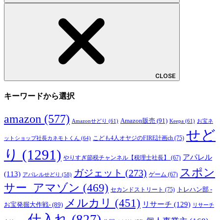
CLOSE
キーワードから選択
amazon
(577)
Amazon販売
(91)
Amazonせどり
(61)
Keepa
(61)
お宝ネ
せど
こども4人オヤジのFIRE計画ch
(75)
ットショップ社長カネモトくん
(64)
り
(1291)
アパレル
やりすぎ節税チャンネル【税理士社長】
(67)
スポン
ガジェット
(273)
(113)
ゲーム
(67)
アパレルせどり
(58)
サー_アマゾン
(469)
トレハン部 -
セカンドストリート
(75)
メルカリ
(451)
リサーチ
(129)
お宝発掘大作戦-
(89)
リサーチ
仕入れ
(827)