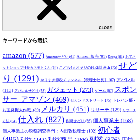
CLOSE
キーワードから選択
amazon
(577)
Amazon販売
(91)
Amazonせどり
(61)
Keepa
(61)
お宝ネ
せど
こども4人オヤジのFIRE計画ch
(75)
ットショップ社長カネモトくん
(64)
り
(1291)
アパレル
やりすぎ節税チャンネル【税理士社長】
(67)
スポン
ガジェット
(273)
(113)
ゲーム
(67)
アパレルせどり
(58)
サー_アマゾン
(469)
トレハン部 -
セカンドストリート
(75)
メルカリ
(451)
リサーチ
(129)
お宝発掘大作戦-
(89)
リサーチ
仕入れ
(827)
個人事業主
(168)
方法
(64)
作間せどり
(66)
初心者
個人事業主の税務調査専門：内田敦税理士
(102)
(495)
副業
(376)
利益商品
(266)
利益
(243)
店舗