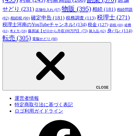
物販
(395)
せどり
(231)
相続
(181)
相続問題
店舗仕入れ
(67)
税理士
(271)
確定申告
(181)
税務調査
(113)
相続税
(90)
(82)
税理士河南のYouTubeチャンネル!
(134)
税金
(127)
節税
(60)
経費
身バレ
(114)
藤原誠【ゼロから月収100万円】
(73)
(61)
考え方
(59)
購入品
(62)
転売
(305)
電脳せどり
(66)
CLOSE
運営者情報
特定商取引法に基づく表記
ロゴ利用ガイドライン