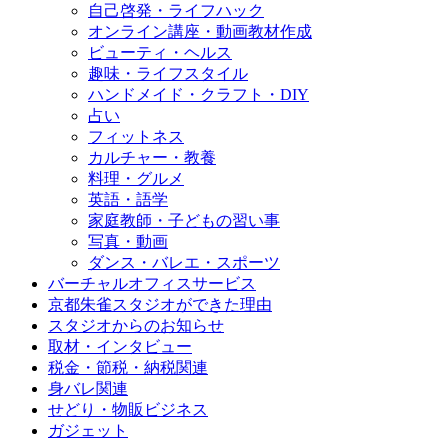
自己啓発・ライフハック
オンライン講座・動画教材作成
ビューティ・ヘルス
趣味・ライフスタイル
ハンドメイド・クラフト・DIY
占い
フィットネス
カルチャー・教養
料理・グルメ
英語・語学
家庭教師・子どもの習い事
写真・動画
ダンス・バレエ・スポーツ
バーチャルオフィスサービス
京都朱雀スタジオができた理由
スタジオからのお知らせ
取材・インタビュー
税金・節税・納税関連
身バレ関連
せどり・物販ビジネス
ガジェット