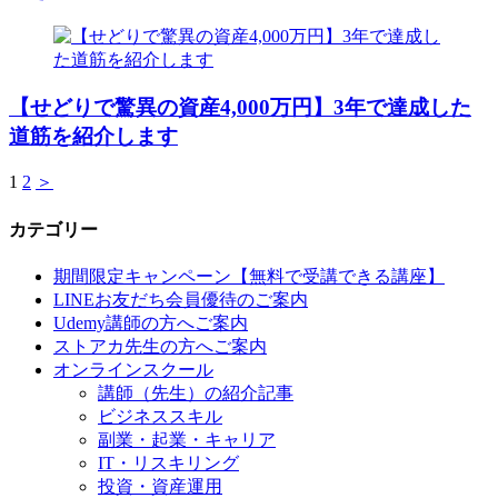
【せどりで驚異の資産4,000万円】3年で達成した
道筋を紹介します
1
2
＞
カテゴリー
期間限定キャンペーン【無料で受講できる講座】
LINEお友だち会員優待のご案内
Udemy講師の方へご案内
ストアカ先生の方へご案内
オンラインスクール
講師（先生）の紹介記事
ビジネススキル
副業・起業・キャリア
IT・リスキリング
投資・資産運用