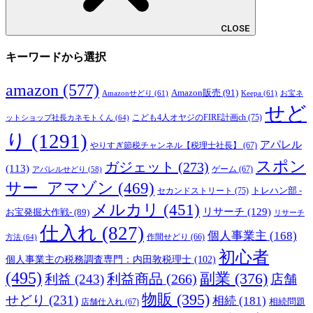
CLOSE
キーワードから選択
amazon
(577)
Amazon販売
(91)
Amazonせどり
(61)
Keepa
(61)
お宝ネ
せど
こども4人オヤジのFIRE計画ch
(75)
ットショップ社長カネモトくん
(64)
り
(1291)
アパレル
やりすぎ節税チャンネル【税理士社長】
(67)
スポン
ガジェット
(273)
(113)
ゲーム
(67)
アパレルせどり
(58)
サー_アマゾン
(469)
トレハン部 -
セカンドストリート
(75)
メルカリ
(451)
リサーチ
(129)
お宝発掘大作戦-
(89)
リサーチ
仕入れ
(827)
個人事業主
(168)
方法
(64)
作間せどり
(66)
初心者
個人事業主の税務調査専門：内田敦税理士
(102)
(495)
副業
(376)
利益商品
(266)
利益
(243)
店舗
物販
(395)
せどり
(231)
相続
(181)
相続問題
店舗仕入れ
(67)