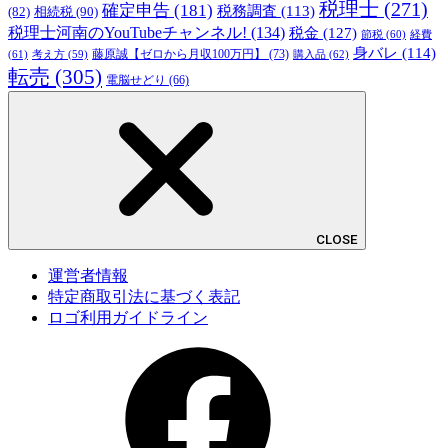
税理士
(271)
確定申告
(181)
税務調査
(113)
相続税
(90)
(82)
税理士河南のYouTubeチャンネル!
(134)
税金
(127)
節税
(60)
経費
身バレ
(114)
藤原誠【ゼロから月収100万円】
(73)
(61)
考え方
(59)
購入品
(62)
転売
(305)
電脳せどり
(66)
CLOSE
運営者情報
特定商取引法に基づく表記
ロゴ利用ガイドライン