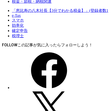
税金・節税・納税関連
「恵比寿の八木社長【3分でわかる税金】」(登録者数1
e-Tax
スマホ
効率化
確定申告
税理士
FOLLOW