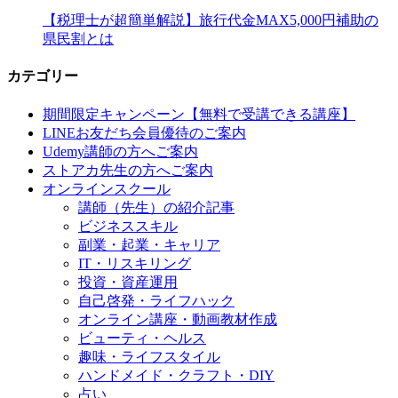
【税理士が超簡単解説】旅行代金MAX5,000円補助の
県民割とは
カテゴリー
期間限定キャンペーン【無料で受講できる講座】
LINEお友だち会員優待のご案内
Udemy講師の方へご案内
ストアカ先生の方へご案内
オンラインスクール
講師（先生）の紹介記事
ビジネススキル
副業・起業・キャリア
IT・リスキリング
投資・資産運用
自己啓発・ライフハック
オンライン講座・動画教材作成
ビューティ・ヘルス
趣味・ライフスタイル
ハンドメイド・クラフト・DIY
占い