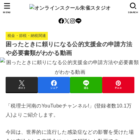
MENU
SEARCH
税金・節税・納税関連
困ったときに頼りになる公的支援金の申請方法
や必要書類がわかる動画
ポスト
シェア
送る
Pin it
「税理士河南のYouTubeチャンネル!」(登録者数10.1万
人)よりご紹介します。
今回は、世界的に流行した感染症などの影響を受けた場