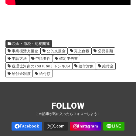
税金・節税・納税関連
事業復活支援金
公的支援金
売上台帳
必要書類
申請方法
申請要件
確定申告書
税理士河南のYouTubeチャンネル!
給付対象
給付金
給付金制度
給付額
FOLLOW