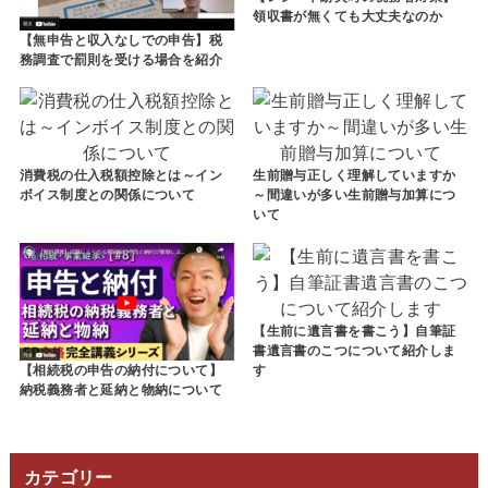
領収書が無くても大丈夫なのか
【無申告と収入なしでの申告】税
務調査で罰則を受ける場合を紹介
消費税の仕入税額控除とは～イン
生前贈与正しく理解していますか
ボイス制度との関係について
～間違いが多い生前贈与加算につ
いて
【生前に遺言書を書こう】自筆証
書遺言書のこつについて紹介しま
す
【相続税の申告の納付について】
納税義務者と延納と物納について
カテゴリー