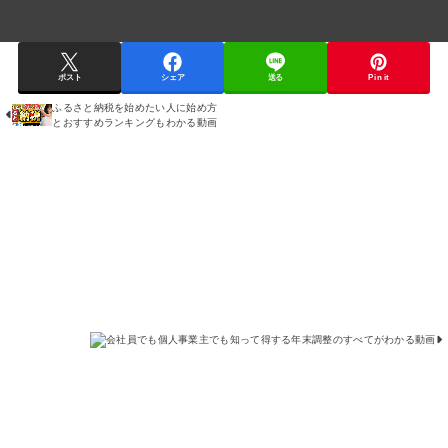
ポスト
シェア
送る
Pin it
ふるさと納税を始めたい人に始め方
会
とおすすめランキングもわかる動画
社
員
で
も
個
人
事
業
主
で
も
知
っ
て
得
す
る
年
末
調
整
の