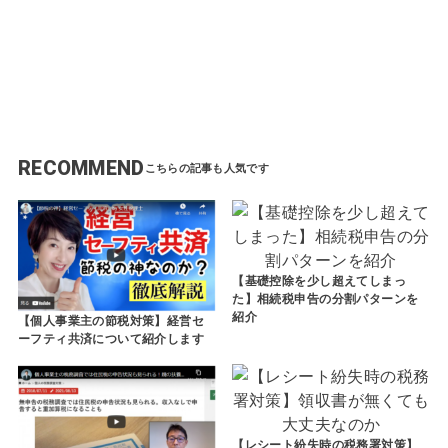
す
べ
て
が
わ
か
る
動
画
RECOMMEND
【基礎控除を少し超えてしまっ
た】相続税申告の分割パターンを
紹介
【個人事業主の節税対策】経営セ
ーフティ共済について紹介します
【レシート紛失時の税務署対策】