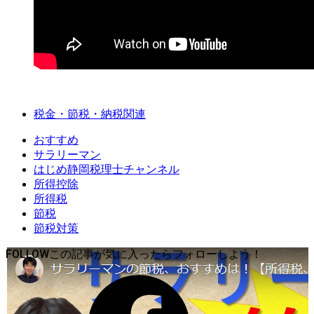
税金・節税・納税関連
おすすめ
サラリーマン
はじめ静岡税理士チャンネル
所得控除
所得税
節税
節税対策
FOLLOW