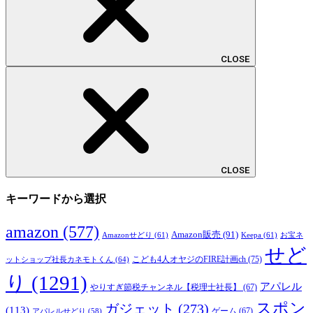
CLOSE
CLOSE
キーワードから選択
amazon
(577)
Amazon販売
(91)
Amazonせどり
(61)
Keepa
(61)
お宝ネ
せど
こども4人オヤジのFIRE計画ch
(75)
ットショップ社長カネモトくん
(64)
り
(1291)
アパレル
やりすぎ節税チャンネル【税理士社長】
(67)
スポン
ガジェット
(273)
(113)
ゲーム
(67)
アパレルせどり
(58)