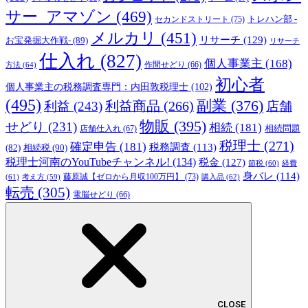
サー_アマゾン
(469)
トレハン部 -
セカンドストリート
(75)
メルカリ
(451)
リサーチ
(129)
お宝発掘大作戦-
(89)
リサーチ
仕入れ
(827)
個人事業主
(168)
方法
(64)
作間せどり
(66)
初心者
個人事業主の税務調査専門：内田敦税理士
(102)
(495)
副業
(376)
利益商品
(266)
利益
(243)
店舗
物販
(395)
せどり
(231)
相続
(181)
相続問題
店舗仕入れ
(67)
税理士
(271)
確定申告
(181)
税務調査
(113)
相続税
(90)
(82)
税理士河南のYouTubeチャンネル!
(134)
税金
(127)
節税
(60)
経費
身バレ
(114)
藤原誠【ゼロから月収100万円】
(73)
(61)
考え方
(59)
購入品
(62)
転売
(305)
電脳せどり
(66)
CLOSE