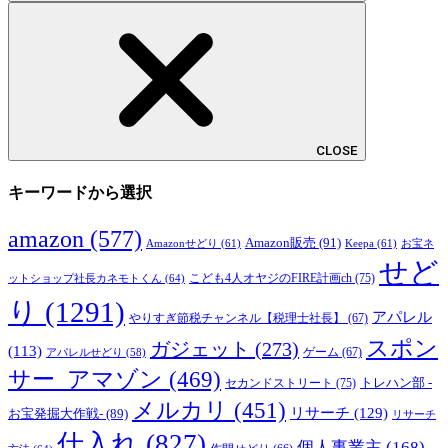
CLOSE
キーワードから選択
amazon
(577)
Amazon販売
(91)
Amazonせどり
(61)
Keepa
(61)
お宝ネ
せど
こども4人オヤジのFIRE計画ch
(75)
ットショップ社長カネモトくん
(64)
り
(1291)
アパレル
やりすぎ節税チャンネル【税理士社長】
(67)
スポン
ガジェット
(273)
(113)
ゲーム
(67)
アパレルせどり
(58)
サー_アマゾン
(469)
トレハン部 -
セカンドストリート
(75)
メルカリ
(451)
リサーチ
(129)
お宝発掘大作戦-
(89)
リサーチ
仕入れ
(827)
個人事業主
(168)