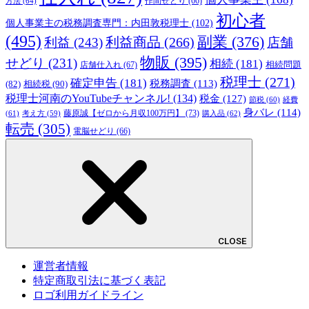
方法
(64)
作間せどり
(66)
初心者
個人事業主の税務調査専門：内田敦税理士
(102)
(495)
副業
(376)
利益商品
(266)
利益
(243)
店舗
物販
(395)
せどり
(231)
相続
(181)
相続問題
店舗仕入れ
(67)
税理士
(271)
確定申告
(181)
税務調査
(113)
相続税
(90)
(82)
税理士河南のYouTubeチャンネル!
(134)
税金
(127)
節税
(60)
経費
身バレ
(114)
藤原誠【ゼロから月収100万円】
(73)
(61)
考え方
(59)
購入品
(62)
転売
(305)
電脳せどり
(66)
CLOSE
運営者情報
特定商取引法に基づく表記
ロゴ利用ガイドライン