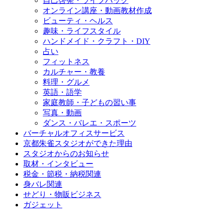
自己啓発・ライフハック
オンライン講座・動画教材作成
ビューティ・ヘルス
趣味・ライフスタイル
ハンドメイド・クラフト・DIY
占い
フィットネス
カルチャー・教養
料理・グルメ
英語・語学
家庭教師・子どもの習い事
写真・動画
ダンス・バレエ・スポーツ
バーチャルオフィスサービス
京都朱雀スタジオができた理由
スタジオからのお知らせ
取材・インタビュー
税金・節税・納税関連
身バレ関連
せどり・物販ビジネス
ガジェット