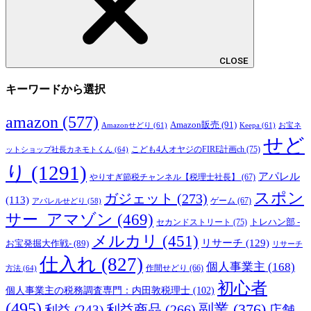
CLOSE
キーワードから選択
amazon
(577)
Amazon販売
(91)
Amazonせどり
(61)
Keepa
(61)
お宝ネ
せど
こども4人オヤジのFIRE計画ch
(75)
ットショップ社長カネモトくん
(64)
り
(1291)
アパレル
やりすぎ節税チャンネル【税理士社長】
(67)
スポン
ガジェット
(273)
(113)
ゲーム
(67)
アパレルせどり
(58)
サー_アマゾン
(469)
トレハン部 -
セカンドストリート
(75)
メルカリ
(451)
リサーチ
(129)
お宝発掘大作戦-
(89)
リサーチ
仕入れ
(827)
個人事業主
(168)
方法
(64)
作間せどり
(66)
初心者
個人事業主の税務調査専門：内田敦税理士
(102)
(495)
副業
(376)
利益商品
(266)
利益
(243)
店舗