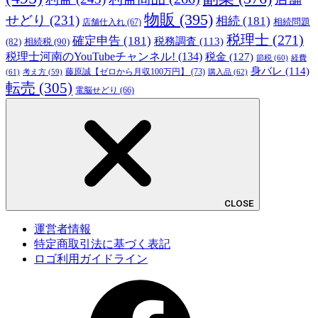
物販
(395)
せどり
(231)
相続
(181)
相続問題
店舗仕入れ
(67)
税理士
(271)
確定申告
(181)
税務調査
(113)
相続税
(90)
(82)
税理士河南のYouTubeチャンネル!
(134)
税金
(127)
節税
(60)
経費
身バレ
(114)
藤原誠【ゼロから月収100万円】
(73)
(61)
考え方
(59)
購入品
(62)
転売
(305)
電脳せどり
(66)
CLOSE
運営者情報
特定商取引法に基づく表記
ロゴ利用ガイドライン