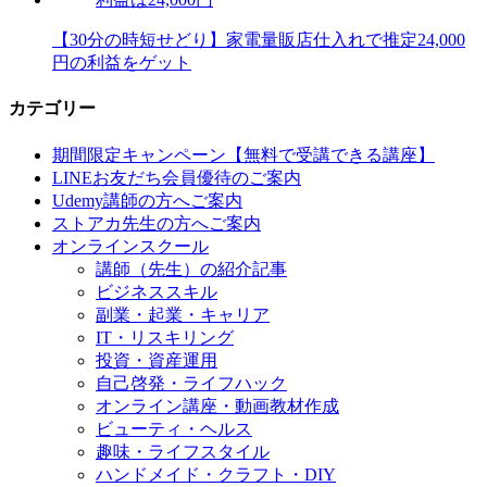
【30分の時短せどり】家電量販店仕入れで推定24,000
円の利益をゲット
カテゴリー
期間限定キャンペーン【無料で受講できる講座】
LINEお友だち会員優待のご案内
Udemy講師の方へご案内
ストアカ先生の方へご案内
オンラインスクール
講師（先生）の紹介記事
ビジネススキル
副業・起業・キャリア
IT・リスキリング
投資・資産運用
自己啓発・ライフハック
オンライン講座・動画教材作成
ビューティ・ヘルス
趣味・ライフスタイル
ハンドメイド・クラフト・DIY