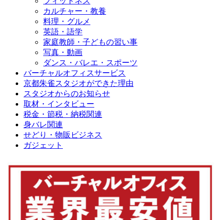
フィットネス
カルチャー・教養
料理・グルメ
英語・語学
家庭教師・子どもの習い事
写真・動画
ダンス・バレエ・スポーツ
バーチャルオフィスサービス
京都朱雀スタジオができた理由
スタジオからのお知らせ
取材・インタビュー
税金・節税・納税関連
身バレ関連
せどり・物販ビジネス
ガジェット