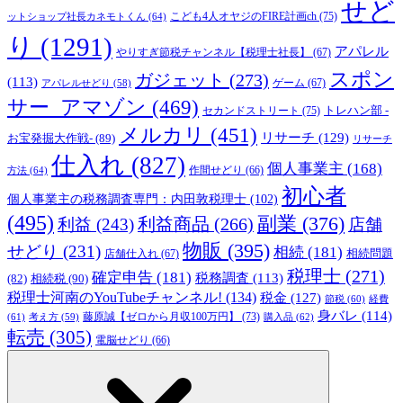
せど
こども4人オヤジのFIRE計画ch
(75)
ットショップ社長カネモトくん
(64)
り
(1291)
アパレル
やりすぎ節税チャンネル【税理士社長】
(67)
スポン
ガジェット
(273)
(113)
ゲーム
(67)
アパレルせどり
(58)
サー_アマゾン
(469)
トレハン部 -
セカンドストリート
(75)
メルカリ
(451)
リサーチ
(129)
お宝発掘大作戦-
(89)
リサーチ
仕入れ
(827)
個人事業主
(168)
方法
(64)
作間せどり
(66)
初心者
個人事業主の税務調査専門：内田敦税理士
(102)
(495)
副業
(376)
利益商品
(266)
利益
(243)
店舗
物販
(395)
せどり
(231)
相続
(181)
相続問題
店舗仕入れ
(67)
税理士
(271)
確定申告
(181)
税務調査
(113)
相続税
(90)
(82)
税理士河南のYouTubeチャンネル!
(134)
税金
(127)
節税
(60)
経費
身バレ
(114)
藤原誠【ゼロから月収100万円】
(73)
(61)
考え方
(59)
購入品
(62)
転売
(305)
電脳せどり
(66)