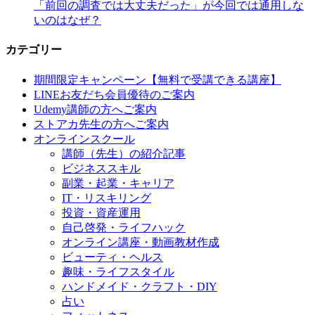
「前回の調査では大丈夫だった」が今回では通用しな
いのはなぜ？
カテゴリー
期間限定キャンペーン【無料で受講できる講座】
LINEお友だち会員優待のご案内
Udemy講師の方へご案内
ストアカ先生の方へご案内
オンラインスクール
講師（先生）の紹介記事
ビジネススキル
副業・起業・キャリア
IT・リスキリング
投資・資産運用
自己啓発・ライフハック
オンライン講座・動画教材作成
ビューティ・ヘルス
趣味・ライフスタイル
ハンドメイド・クラフト・DIY
占い