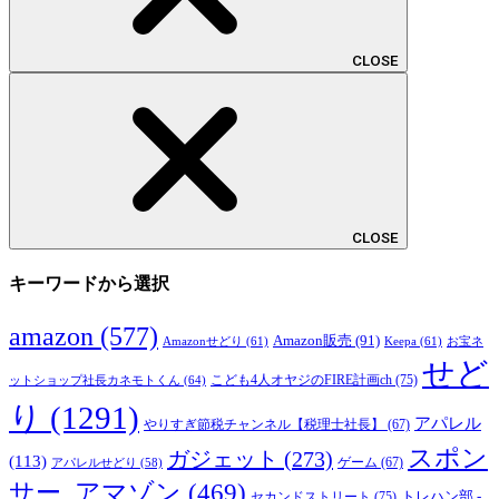
CLOSE
CLOSE
キーワードから選択
amazon
(577)
Amazon販売
(91)
Amazonせどり
(61)
Keepa
(61)
お宝ネ
せど
こども4人オヤジのFIRE計画ch
(75)
ットショップ社長カネモトくん
(64)
り
(1291)
アパレル
やりすぎ節税チャンネル【税理士社長】
(67)
スポン
ガジェット
(273)
(113)
ゲーム
(67)
アパレルせどり
(58)
サー_アマゾン
(469)
トレハン部 -
セカンドストリート
(75)