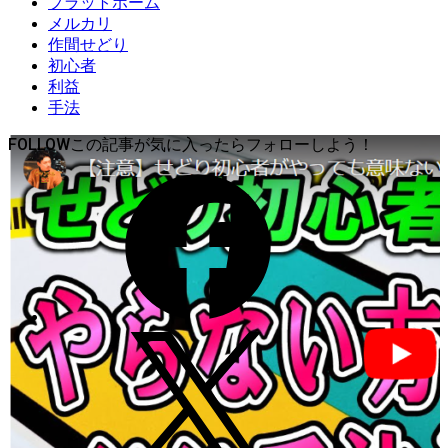
プラットホーム
メルカリ
作間せどり
初心者
利益
手法
FOLLOW