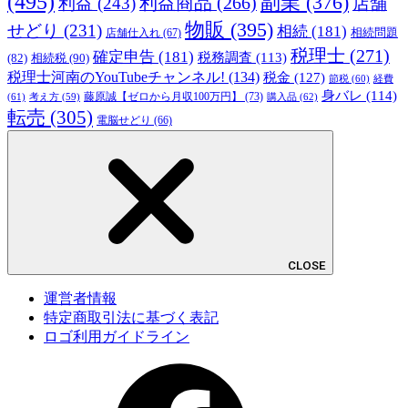
(495)
副業
(376)
利益商品
(266)
利益
(243)
店舗
物販
(395)
せどり
(231)
相続
(181)
相続問題
店舗仕入れ
(67)
税理士
(271)
確定申告
(181)
税務調査
(113)
相続税
(90)
(82)
税理士河南のYouTubeチャンネル!
(134)
税金
(127)
節税
(60)
経費
身バレ
(114)
藤原誠【ゼロから月収100万円】
(73)
(61)
考え方
(59)
購入品
(62)
転売
(305)
電脳せどり
(66)
CLOSE
運営者情報
特定商取引法に基づく表記
ロゴ利用ガイドライン