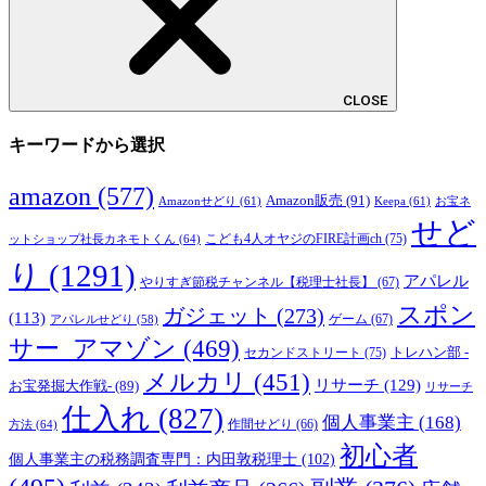
CLOSE
キーワードから選択
amazon
(577)
Amazon販売
(91)
Amazonせどり
(61)
Keepa
(61)
お宝ネ
せど
こども4人オヤジのFIRE計画ch
(75)
ットショップ社長カネモトくん
(64)
り
(1291)
アパレル
やりすぎ節税チャンネル【税理士社長】
(67)
スポン
ガジェット
(273)
(113)
ゲーム
(67)
アパレルせどり
(58)
サー_アマゾン
(469)
トレハン部 -
セカンドストリート
(75)
メルカリ
(451)
リサーチ
(129)
お宝発掘大作戦-
(89)
リサーチ
仕入れ
(827)
個人事業主
(168)
方法
(64)
作間せどり
(66)
初心者
個人事業主の税務調査専門：内田敦税理士
(102)