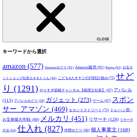
CLOSE
キーワードから選択
amazon
(577)
Amazon販売
(91)
Amazonせどり
(61)
Keepa
(61)
お宝ネ
せど
こども4人オヤジのFIRE計画ch
(75)
ットショップ社長カネモトくん
(64)
り
(1291)
アパレル
やりすぎ節税チャンネル【税理士社長】
(67)
スポン
ガジェット
(273)
(113)
ゲーム
(67)
アパレルせどり
(58)
サー_アマゾン
(469)
トレハン部 -
セカンドストリート
(75)
メルカリ
(451)
リサーチ
(129)
お宝発掘大作戦-
(89)
リサーチ
仕入れ
(827)
個人事業主
(168)
方法
(64)
作間せどり
(66)