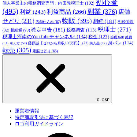
初心者
個人事業主の税務調査専門：内田敦税理士
(102)
(495)
副業
(376)
利益商品
(266)
利益
(243)
店舗
物販
(395)
せどり
(231)
相続
(181)
相続問題
店舗仕入れ
(67)
税理士
(271)
確定申告
(181)
税務調査
(113)
相続税
(90)
(82)
税理士河南のYouTubeチャンネル!
(134)
税金
(127)
節税
(60)
経費
身バレ
(114)
藤原誠【ゼロから月収100万円】
(73)
(61)
考え方
(59)
購入品
(62)
転売
(305)
電脳せどり
(66)
CLOSE
運営者情報
特定商取引法に基づく表記
ロゴ利用ガイドライン