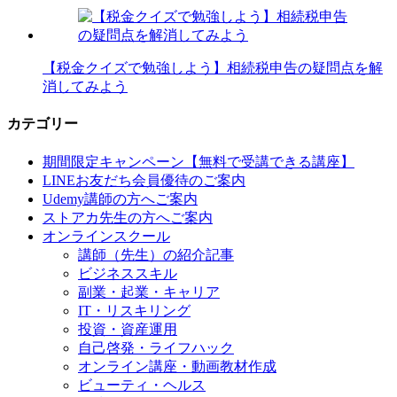
【税金クイズで勉強しよう】相続税申告の疑問点を解
消してみよう
カテゴリー
期間限定キャンペーン【無料で受講できる講座】
LINEお友だち会員優待のご案内
Udemy講師の方へご案内
ストアカ先生の方へご案内
オンラインスクール
講師（先生）の紹介記事
ビジネススキル
副業・起業・キャリア
IT・リスキリング
投資・資産運用
自己啓発・ライフハック
オンライン講座・動画教材作成
ビューティ・ヘルス