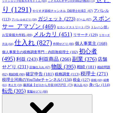
こども4人オヤジのFIRE計画ch
(75)
ットショップ社長カネモトくん
(64)
り
(1291)
アパレル
やりすぎ節税チャンネル【税理士社長】
(67)
スポン
ガジェット
(273)
(113)
ゲーム
(67)
アパレルせどり
(58)
サー_アマゾン
(469)
トレハン部 -
セカンドストリート
(75)
メルカリ
(451)
リサーチ
(129)
お宝発掘大作戦-
(89)
リサーチ
仕入れ
(827)
個人事業主
(168)
方法
(64)
作間せどり
(66)
初心者
個人事業主の税務調査専門：内田敦税理士
(102)
(495)
副業
(376)
利益商品
(266)
利益
(243)
店舗
物販
(395)
せどり
(231)
相続
(181)
相続問題
店舗仕入れ
(67)
税理士
(271)
確定申告
(181)
税務調査
(113)
相続税
(90)
(82)
税理士河南のYouTubeチャンネル!
(134)
税金
(127)
節税
(60)
経費
身バレ
(114)
藤原誠【ゼロから月収100万円】
(73)
(61)
考え方
(59)
購入品
(62)
転売
(305)
電脳せどり
(66)