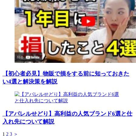
【初心者必見】物販で損をする前に知っておきた
い4選と解決策を解説
【アパレルせどり】高利益の人気ブランド6選と仕
入れ先について解説
1
2
3
＞