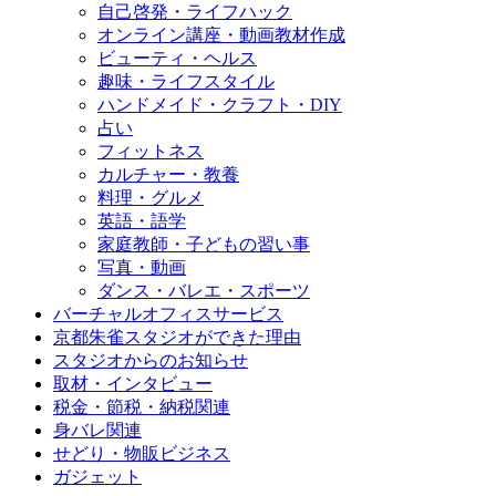
自己啓発・ライフハック
オンライン講座・動画教材作成
ビューティ・ヘルス
趣味・ライフスタイル
ハンドメイド・クラフト・DIY
占い
フィットネス
カルチャー・教養
料理・グルメ
英語・語学
家庭教師・子どもの習い事
写真・動画
ダンス・バレエ・スポーツ
バーチャルオフィスサービス
京都朱雀スタジオができた理由
スタジオからのお知らせ
取材・インタビュー
税金・節税・納税関連
身バレ関連
せどり・物販ビジネス
ガジェット