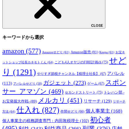
CLOSE
キーワードから選択
amazon
(577)
Amazon販売
(91)
Amazonせどり
(61)
Keepa
(61)
お宝ネ
せど
こども4人オヤジのFIRE計画ch
(75)
ットショップ社長カネモトくん
(64)
り
(1291)
アパレル
やりすぎ節税チャンネル【税理士社長】
(67)
スポン
ガジェット
(273)
(113)
ゲーム
(67)
アパレルせどり
(58)
サー_アマゾン
(469)
トレハン部 -
セカンドストリート
(75)
メルカリ
(451)
リサーチ
(129)
お宝発掘大作戦-
(89)
リサーチ
仕入れ
(827)
個人事業主
(168)
方法
(64)
作間せどり
(66)
初心者
個人事業主の税務調査専門：内田敦税理士
(102)
(495)
副業
(376)
利益商品
(266)
利益
(243)
店舗