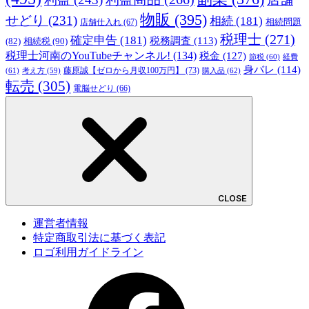
物販
(395)
せどり
(231)
相続
(181)
相続問題
店舗仕入れ
(67)
税理士
(271)
確定申告
(181)
税務調査
(113)
相続税
(90)
(82)
税理士河南のYouTubeチャンネル!
(134)
税金
(127)
節税
(60)
経費
身バレ
(114)
藤原誠【ゼロから月収100万円】
(73)
(61)
考え方
(59)
購入品
(62)
転売
(305)
電脳せどり
(66)
CLOSE
運営者情報
特定商取引法に基づく表記
ロゴ利用ガイドライン