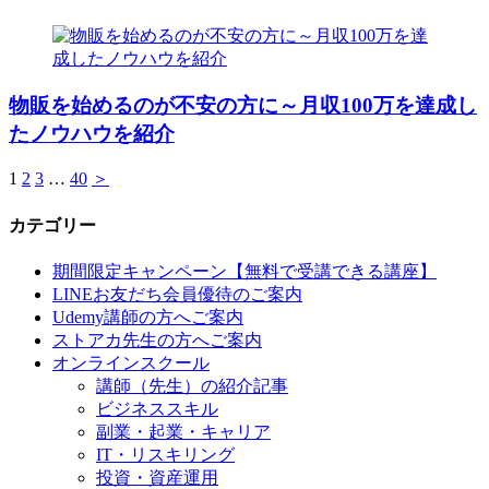
物販を始めるのが不安の方に～月収100万を達成し
たノウハウを紹介
1
2
3
…
40
＞
カテゴリー
期間限定キャンペーン【無料で受講できる講座】
LINEお友だち会員優待のご案内
Udemy講師の方へご案内
ストアカ先生の方へご案内
オンラインスクール
講師（先生）の紹介記事
ビジネススキル
副業・起業・キャリア
IT・リスキリング
投資・資産運用