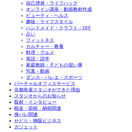
自己啓発・ライフハック
オンライン講座・動画教材作成
ビューティ・ヘルス
趣味・ライフスタイル
ハンドメイド・クラフト・DIY
占い
フィットネス
カルチャー・教養
料理・グルメ
英語・語学
家庭教師・子どもの習い事
写真・動画
ダンス・バレエ・スポーツ
バーチャルオフィスサービス
京都朱雀スタジオができた理由
スタジオからのお知らせ
取材・インタビュー
税金・節税・納税関連
身バレ関連
せどり・物販ビジネス
ガジェット