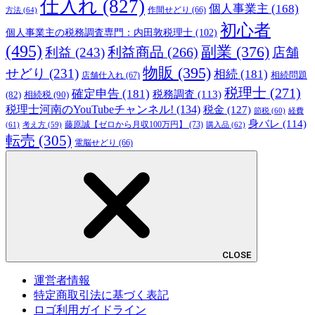
仕入れ
(827)
個人事業主
(168)
方法
(64)
作間せどり
(66)
初心者
個人事業主の税務調査専門：内田敦税理士
(102)
(495)
副業
(376)
利益商品
(266)
利益
(243)
店舗
物販
(395)
せどり
(231)
相続
(181)
相続問題
店舗仕入れ
(67)
税理士
(271)
確定申告
(181)
税務調査
(113)
相続税
(90)
(82)
税理士河南のYouTubeチャンネル!
(134)
税金
(127)
節税
(60)
経費
身バレ
(114)
藤原誠【ゼロから月収100万円】
(73)
(61)
考え方
(59)
購入品
(62)
転売
(305)
電脳せどり
(66)
CLOSE
運営者情報
特定商取引法に基づく表記
ロゴ利用ガイドライン