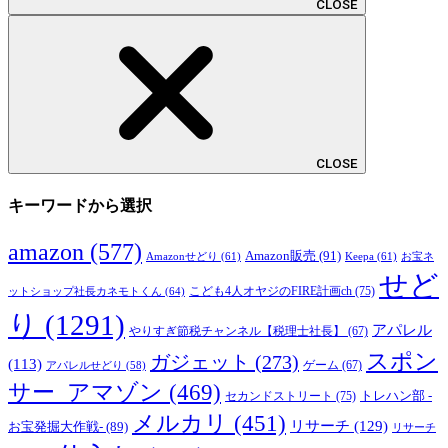
CLOSE
CLOSE
キーワードから選択
amazon
(577)
Amazon販売
(91)
Amazonせどり
(61)
Keepa
(61)
お宝ネ
せど
こども4人オヤジのFIRE計画ch
(75)
ットショップ社長カネモトくん
(64)
り
(1291)
アパレル
やりすぎ節税チャンネル【税理士社長】
(67)
スポン
ガジェット
(273)
(113)
ゲーム
(67)
アパレルせどり
(58)
サー_アマゾン
(469)
トレハン部 -
セカンドストリート
(75)
メルカリ
(451)
リサーチ
(129)
お宝発掘大作戦-
(89)
リサーチ