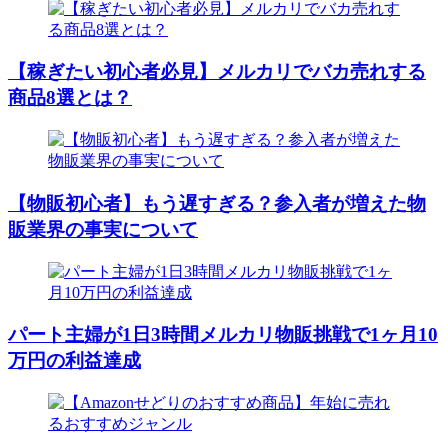
【稼ぎたい初心者必見】メルカリでバカ売れする
商品8選とは？
【物販初心者】もう遅すぎる？参入者が増えた物
販業界の事実について
パート主婦が1日3時間メルカリ物販挑戦で1ヶ月10
万円の利益達成