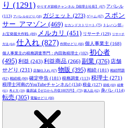
り
(1291)
アパレル
やりすぎ節税チャンネル【税理士社長】
(67)
スポン
ガジェット
(273)
(113)
ゲーム
(67)
アパレルせどり
(58)
サー_アマゾン
(469)
トレハン部 -
セカンドストリート
(75)
メルカリ
(451)
リサーチ
(129)
お宝発掘大作戦-
(89)
リサーチ
仕入れ
(827)
個人事業主
(168)
方法
(64)
作間せどり
(66)
初心者
個人事業主の税務調査専門：内田敦税理士
(102)
(495)
副業
(376)
利益商品
(266)
利益
(243)
店舗
物販
(395)
せどり
(231)
相続
(181)
相続問題
店舗仕入れ
(67)
税理士
(271)
確定申告
(181)
税務調査
(113)
相続税
(90)
(82)
税理士河南のYouTubeチャンネル!
(134)
税金
(127)
節税
(60)
経費
身バレ
(114)
藤原誠【ゼロから月収100万円】
(73)
(61)
考え方
(59)
購入品
(62)
転売
(305)
電脳せどり
(66)