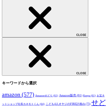
CLOSE
CLOSE
キーワードから選択
amazon
(577)
Amazon販売
(91)
Amazonせどり
(61)
Keepa
(61)
お宝ネ
せど
こども4人オヤジのFIRE計画ch
(75)
ットショップ社長カネモトくん
(64)