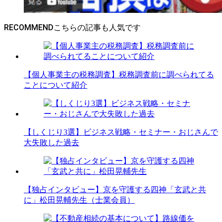
RECOMMEND
【個人事業主の税務調査】税務調査前に調べられてる
ことについて紹介
【しくじり3選】ビジネス戦略・セミナー・おじさんで
大失敗した過去
【独占インタビュー】京を守護する四神「玄武と共
に」松田晃輔先生（士業会員）