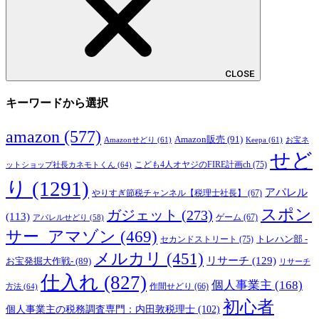
CLOSE
キーワードから選択
amazon
(577)
Amazon販売
(91)
Amazonせどり
(61)
Keepa
(61)
お宝ネ
せど
こども4人オヤジのFIRE計画ch
(75)
ットショップ社長カネモトくん
(64)
り
(1291)
アパレル
やりすぎ節税チャンネル【税理士社長】
(67)
スポン
ガジェット
(273)
(113)
ゲーム
(67)
アパレルせどり
(58)
サー_アマゾン
(469)
トレハン部 -
セカンドストリート
(75)
メルカリ
(451)
リサーチ
(129)
お宝発掘大作戦-
(89)
リサーチ
仕入れ
(827)
個人事業主
(168)
方法
(64)
作間せどり
(66)
初心者
個人事業主の税務調査専門：内田敦税理士
(102)