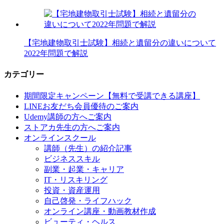
【宅地建物取引士試験】相続と遺留分の違いについて
2022年問題で解説
カテゴリー
期間限定キャンペーン【無料で受講できる講座】
LINEお友だち会員優待のご案内
Udemy講師の方へご案内
ストアカ先生の方へご案内
オンラインスクール
講師（先生）の紹介記事
ビジネススキル
副業・起業・キャリア
IT・リスキリング
投資・資産運用
自己啓発・ライフハック
オンライン講座・動画教材作成
ビューティ・ヘルス