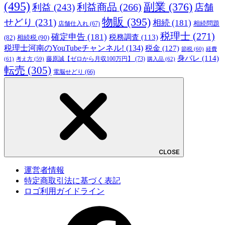
(495)
副業
(376)
利益商品
(266)
利益
(243)
店舗
物販
(395)
せどり
(231)
相続
(181)
相続問題
店舗仕入れ
(67)
税理士
(271)
確定申告
(181)
税務調査
(113)
相続税
(90)
(82)
税理士河南のYouTubeチャンネル!
(134)
税金
(127)
節税
(60)
経費
身バレ
(114)
藤原誠【ゼロから月収100万円】
(73)
(61)
考え方
(59)
購入品
(62)
転売
(305)
電脳せどり
(66)
CLOSE
運営者情報
特定商取引法に基づく表記
ロゴ利用ガイドライン