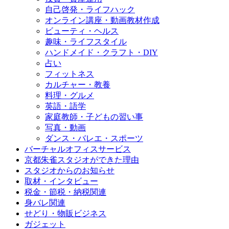
自己啓発・ライフハック
オンライン講座・動画教材作成
ビューティ・ヘルス
趣味・ライフスタイル
ハンドメイド・クラフト・DIY
占い
フィットネス
カルチャー・教養
料理・グルメ
英語・語学
家庭教師・子どもの習い事
写真・動画
ダンス・バレエ・スポーツ
バーチャルオフィスサービス
京都朱雀スタジオができた理由
スタジオからのお知らせ
取材・インタビュー
税金・節税・納税関連
身バレ関連
せどり・物販ビジネス
ガジェット