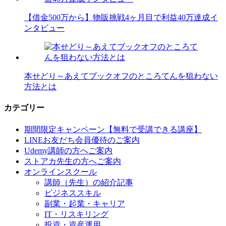
【借金500万から】物販挑戦4ヶ月目で利益40万達成イ
ンタビュー
本せどり～あえてブックオフのところてんを狙わない
方法とは
カテゴリー
期間限定キャンペーン【無料で受講できる講座】
LINEお友だち会員優待のご案内
Udemy講師の方へご案内
ストアカ先生の方へご案内
オンラインスクール
講師（先生）の紹介記事
ビジネススキル
副業・起業・キャリア
IT・リスキリング
投資・資産運用