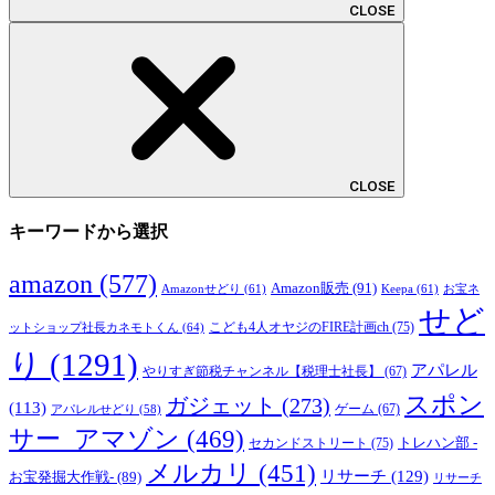
CLOSE
CLOSE
キーワードから選択
amazon
(577)
Amazon販売
(91)
Amazonせどり
(61)
Keepa
(61)
お宝ネ
せど
こども4人オヤジのFIRE計画ch
(75)
ットショップ社長カネモトくん
(64)
り
(1291)
アパレル
やりすぎ節税チャンネル【税理士社長】
(67)
スポン
ガジェット
(273)
(113)
ゲーム
(67)
アパレルせどり
(58)
サー_アマゾン
(469)
トレハン部 -
セカンドストリート
(75)
メルカリ
(451)
リサーチ
(129)
お宝発掘大作戦-
(89)
リサーチ