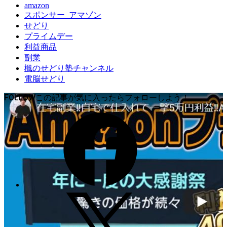
amazon
スポンサー_アマゾン
せどり
プライムデー
利益商品
副業
楓のせどり塾チャンネル
電脳せどり
FOLLOW