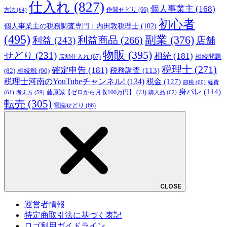
仕入れ
(827)
個人事業主
(168)
方法
(64)
作間せどり
(66)
初心者
個人事業主の税務調査専門：内田敦税理士
(102)
(495)
副業
(376)
利益商品
(266)
利益
(243)
店舗
物販
(395)
せどり
(231)
相続
(181)
相続問題
店舗仕入れ
(67)
税理士
(271)
確定申告
(181)
税務調査
(113)
相続税
(90)
(82)
税理士河南のYouTubeチャンネル!
(134)
税金
(127)
節税
(60)
経費
身バレ
(114)
藤原誠【ゼロから月収100万円】
(73)
(61)
考え方
(59)
購入品
(62)
転売
(305)
電脳せどり
(66)
CLOSE
運営者情報
特定商取引法に基づく表記
ロゴ利用ガイドライン