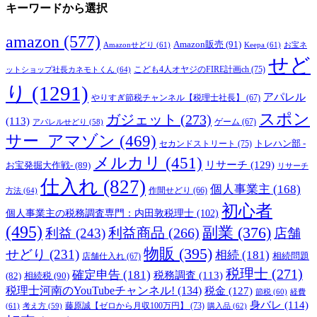
キーワードから選択
amazon
(577)
Amazon販売
(91)
Amazonせどり
(61)
Keepa
(61)
お宝ネ
せど
こども4人オヤジのFIRE計画ch
(75)
ットショップ社長カネモトくん
(64)
り
(1291)
アパレル
やりすぎ節税チャンネル【税理士社長】
(67)
スポン
ガジェット
(273)
(113)
ゲーム
(67)
アパレルせどり
(58)
サー_アマゾン
(469)
トレハン部 -
セカンドストリート
(75)
メルカリ
(451)
リサーチ
(129)
お宝発掘大作戦-
(89)
リサーチ
仕入れ
(827)
個人事業主
(168)
方法
(64)
作間せどり
(66)
初心者
個人事業主の税務調査専門：内田敦税理士
(102)
(495)
副業
(376)
利益商品
(266)
利益
(243)
店舗
物販
(395)
せどり
(231)
相続
(181)
相続問題
店舗仕入れ
(67)
税理士
(271)
確定申告
(181)
税務調査
(113)
相続税
(90)
(82)
税理士河南のYouTubeチャンネル!
(134)
税金
(127)
節税
(60)
経費
身バレ
(114)
藤原誠【ゼロから月収100万円】
(73)
(61)
考え方
(59)
購入品
(62)