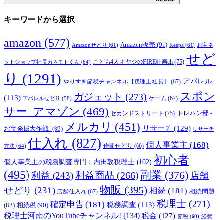
キーワードから選択
amazon
(577)
Amazon販売
(91)
Amazonせどり
(61)
Keepa
(61)
お宝ネ
せど
こども4人オヤジのFIRE計画ch
(75)
ットショップ社長カネモトくん
(64)
り
(1291)
アパレル
やりすぎ節税チャンネル【税理士社長】
(67)
スポン
ガジェット
(273)
(113)
ゲーム
(67)
アパレルせどり
(58)
サー_アマゾン
(469)
トレハン部 -
セカンドストリート
(75)
メルカリ
(451)
リサーチ
(129)
お宝発掘大作戦-
(89)
リサーチ
仕入れ
(827)
個人事業主
(168)
方法
(64)
作間せどり
(66)
初心者
個人事業主の税務調査専門：内田敦税理士
(102)
(495)
副業
(376)
利益商品
(266)
利益
(243)
店舗
物販
(395)
せどり
(231)
相続
(181)
相続問題
店舗仕入れ
(67)
税理士
(271)
確定申告
(181)
税務調査
(113)
相続税
(90)
(82)
税理士河南のYouTubeチャンネル!
(134)
税金
(127)
節税
(60)
経費