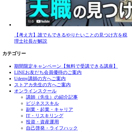
【考え方】誰でもできるやりたいことの見つけ方を税
理士社長が解説
カテゴリー
期間限定キャンペーン【無料で受講できる講座】
LINEお友だち会員優待のご案内
Udemy講師の方へご案内
ストアカ先生の方へご案内
オンラインスクール
講師（先生）の紹介記事
ビジネススキル
副業・起業・キャリア
IT・リスキリング
投資・資産運用
自己啓発・ライフハック