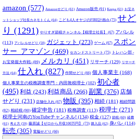
amazon
(577)
Amazon販売
(91)
Amazonせどり
(61)
Keepa
(61)
お宝ネ
せど
こども4人オヤジのFIRE計画ch
(75)
ットショップ社長カネモトくん
(64)
り
(1291)
アパレル
やりすぎ節税チャンネル【税理士社長】
(67)
スポン
ガジェット
(273)
(113)
ゲーム
(67)
アパレルせどり
(58)
サー_アマゾン
(469)
トレハン部 -
セカンドストリート
(75)
メルカリ
(451)
リサーチ
(129)
お宝発掘大作戦-
(89)
リサーチ
仕入れ
(827)
個人事業主
(168)
方法
(64)
作間せどり
(66)
初心者
個人事業主の税務調査専門：内田敦税理士
(102)
(495)
副業
(376)
利益商品
(266)
利益
(243)
店舗
物販
(395)
せどり
(231)
相続
(181)
相続問題
店舗仕入れ
(67)
税理士
(271)
確定申告
(181)
税務調査
(113)
相続税
(90)
(82)
税理士河南のYouTubeチャンネル!
(134)
税金
(127)
節税
(60)
経費
身バレ
(114)
藤原誠【ゼロから月収100万円】
(73)
(61)
考え方
(59)
購入品
(62)
転売
(305)
電脳せどり
(66)