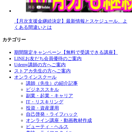
【月次支援金継続決定】最新情報とスケジュール、よ
くある間違いとは
カテゴリー
期間限定キャンペーン【無料で受講できる講座】
LINEお友だち会員優待のご案内
Udemy講師の方へご案内
ストアカ先生の方へご案内
オンラインスクール
講師（先生）の紹介記事
ビジネススキル
副業・起業・キャリア
IT・リスキリング
投資・資産運用
自己啓発・ライフハック
オンライン講座・動画教材作成
ビューティ・ヘルス