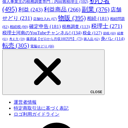
初心者
個人事業主の税務調査専門：内田敦税理士
(102)
(495)
副業
(376)
利益商品
(266)
利益
(243)
店舗
物販
(395)
せどり
(231)
相続
(181)
相続問題
店舗仕入れ
(67)
税理士
(271)
確定申告
(181)
税務調査
(113)
相続税
(90)
(82)
税理士河南のYouTubeチャンネル!
(134)
税金
(127)
節税
(60)
経費
身バレ
(114)
藤原誠【ゼロから月収100万円】
(73)
(61)
考え方
(59)
購入品
(62)
転売
(305)
電脳せどり
(66)
CLOSE
運営者情報
特定商取引法に基づく表記
ロゴ利用ガイドライン