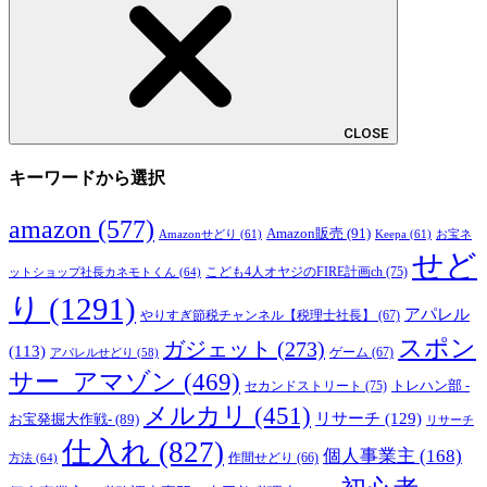
CLOSE
キーワードから選択
amazon
(577)
Amazon販売
(91)
Amazonせどり
(61)
Keepa
(61)
お宝ネ
せど
こども4人オヤジのFIRE計画ch
(75)
ットショップ社長カネモトくん
(64)
り
(1291)
アパレル
やりすぎ節税チャンネル【税理士社長】
(67)
スポン
ガジェット
(273)
(113)
ゲーム
(67)
アパレルせどり
(58)
サー_アマゾン
(469)
トレハン部 -
セカンドストリート
(75)
メルカリ
(451)
リサーチ
(129)
お宝発掘大作戦-
(89)
リサーチ
仕入れ
(827)
個人事業主
(168)
方法
(64)
作間せどり
(66)