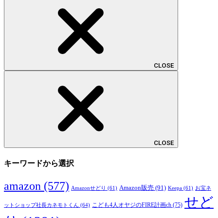
CLOSE
CLOSE
キーワードから選択
amazon
(577)
Amazon販売
(91)
Amazonせどり
(61)
Keepa
(61)
お宝ネ
せど
こども4人オヤジのFIRE計画ch
(75)
ットショップ社長カネモトくん
(64)