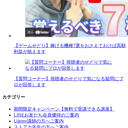
【ゲームせどり】稼げる機種7選をおさえておけば高額
利益が狙えます
【質問コーナー】視聴者のせどりで気になる疑問にプ
ロが回答します
カテゴリー
期間限定キャンペーン【無料で受講できる講座】
LINEお友だち会員優待のご案内
Udemy講師の方へご案内
ストアカ先生の方へご案内