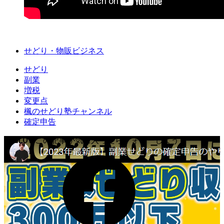
せどり・物販ビジネス
せどり
副業
増税
変更点
楓のせどり塾チャンネル
確定申告
FOLLOW