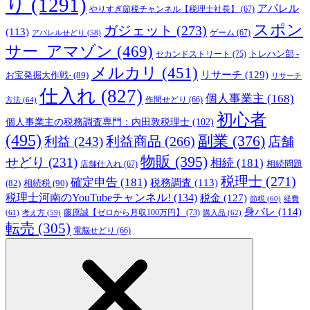
り
(1291)
アパレル
やりすぎ節税チャンネル【税理士社長】
(67)
スポン
ガジェット
(273)
(113)
ゲーム
(67)
アパレルせどり
(58)
サー_アマゾン
(469)
トレハン部 -
セカンドストリート
(75)
メルカリ
(451)
リサーチ
(129)
お宝発掘大作戦-
(89)
リサーチ
仕入れ
(827)
個人事業主
(168)
方法
(64)
作間せどり
(66)
初心者
個人事業主の税務調査専門：内田敦税理士
(102)
(495)
副業
(376)
利益商品
(266)
利益
(243)
店舗
物販
(395)
せどり
(231)
相続
(181)
相続問題
店舗仕入れ
(67)
税理士
(271)
確定申告
(181)
税務調査
(113)
相続税
(90)
(82)
税理士河南のYouTubeチャンネル!
(134)
税金
(127)
節税
(60)
経費
身バレ
(114)
藤原誠【ゼロから月収100万円】
(73)
(61)
考え方
(59)
購入品
(62)
転売
(305)
電脳せどり
(66)