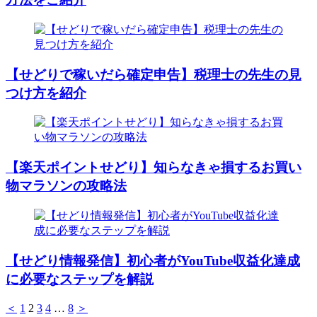
【せどりで稼いだら確定申告】税理士の先生の見
つけ方を紹介
【楽天ポイントせどり】知らなきゃ損するお買い
物マラソンの攻略法
【せどり情報発信】初心者がYouTube収益化達成
に必要なステップを解説
＜
1
2
3
4
…
8
＞