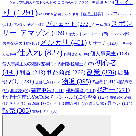
せど
こども4人オヤジのFIRE計画ch
(75)
ットショップ社長カネモトくん
(64)
り
(1291)
アパレル
やりすぎ節税チャンネル【税理士社長】
(67)
スポン
ガジェット
(273)
(113)
ゲーム
(67)
アパレルせどり
(58)
サー_アマゾン
(469)
トレハン部 -
セカンドストリート
(75)
メルカリ
(451)
リサーチ
(129)
お宝発掘大作戦-
(89)
リサーチ
仕入れ
(827)
個人事業主
(168)
方法
(64)
作間せどり
(66)
初心者
個人事業主の税務調査専門：内田敦税理士
(102)
(495)
副業
(376)
利益商品
(266)
利益
(243)
店舗
物販
(395)
せどり
(231)
相続
(181)
相続問題
店舗仕入れ
(67)
税理士
(271)
確定申告
(181)
税務調査
(113)
相続税
(90)
(82)
税理士河南のYouTubeチャンネル!
(134)
税金
(127)
節税
(60)
経費
身バレ
(114)
藤原誠【ゼロから月収100万円】
(73)
(61)
考え方
(59)
購入品
(62)
転売
(305)
電脳せどり
(66)