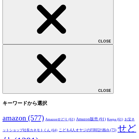
CLOSE
CLOSE
キーワードから選択
amazon
(577)
Amazon販売
(91)
Amazonせどり
(61)
Keepa
(61)
お宝ネ
せど
こども4人オヤジのFIRE計画ch
(75)
ットショップ社長カネモトくん
(64)