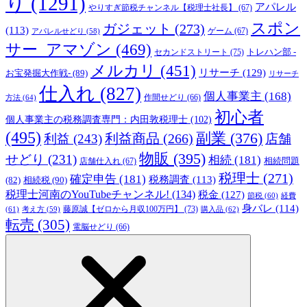
り
(1291)
アパレル
やりすぎ節税チャンネル【税理士社長】
(67)
スポン
ガジェット
(273)
(113)
ゲーム
(67)
アパレルせどり
(58)
サー_アマゾン
(469)
トレハン部 -
セカンドストリート
(75)
メルカリ
(451)
リサーチ
(129)
お宝発掘大作戦-
(89)
リサーチ
仕入れ
(827)
個人事業主
(168)
方法
(64)
作間せどり
(66)
初心者
個人事業主の税務調査専門：内田敦税理士
(102)
(495)
副業
(376)
利益商品
(266)
利益
(243)
店舗
物販
(395)
せどり
(231)
相続
(181)
相続問題
店舗仕入れ
(67)
税理士
(271)
確定申告
(181)
税務調査
(113)
相続税
(90)
(82)
税理士河南のYouTubeチャンネル!
(134)
税金
(127)
節税
(60)
経費
身バレ
(114)
藤原誠【ゼロから月収100万円】
(73)
(61)
考え方
(59)
購入品
(62)
転売
(305)
電脳せどり
(66)