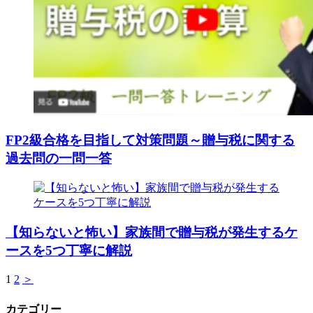
FP2級合格を目指して対策問題～贈与税に関する
過去問の一問一答
【知らないと怖い】家族間で贈与税が発生するケ
ースを5つ丁寧に解説
1
2
＞
カテゴリー