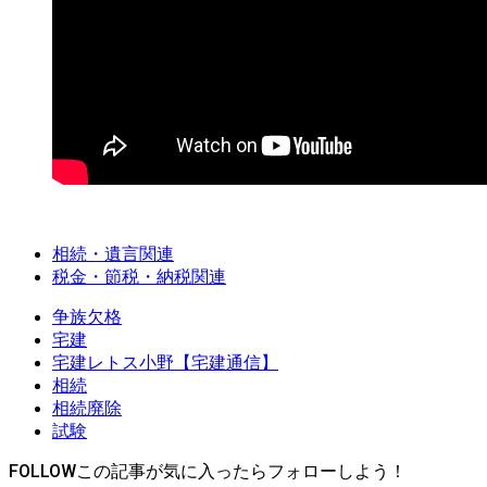
相続・遺言関連
税金・節税・納税関連
争族欠格
宅建
宅建レトス小野【宅建通信】
相続
相続廃除
試験
FOLLOW