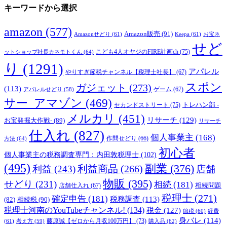
キーワードから選択
amazon
(577)
Amazon販売
(91)
Amazonせどり
(61)
Keepa
(61)
お宝ネ
せど
こども4人オヤジのFIRE計画ch
(75)
ットショップ社長カネモトくん
(64)
り
(1291)
アパレル
やりすぎ節税チャンネル【税理士社長】
(67)
スポン
ガジェット
(273)
(113)
ゲーム
(67)
アパレルせどり
(58)
サー_アマゾン
(469)
トレハン部 -
セカンドストリート
(75)
メルカリ
(451)
リサーチ
(129)
お宝発掘大作戦-
(89)
リサーチ
仕入れ
(827)
個人事業主
(168)
方法
(64)
作間せどり
(66)
初心者
個人事業主の税務調査専門：内田敦税理士
(102)
(495)
副業
(376)
利益商品
(266)
利益
(243)
店舗
物販
(395)
せどり
(231)
相続
(181)
相続問題
店舗仕入れ
(67)
税理士
(271)
確定申告
(181)
税務調査
(113)
相続税
(90)
(82)
税理士河南のYouTubeチャンネル!
(134)
税金
(127)
節税
(60)
経費
身バレ
(114)
藤原誠【ゼロから月収100万円】
(73)
(61)
考え方
(59)
購入品
(62)