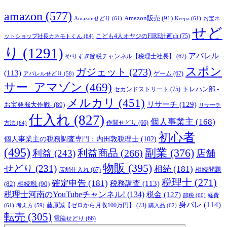
amazon
(577)
Amazon販売
(91)
Amazonせどり
(61)
Keepa
(61)
お宝ネ
せど
こども4人オヤジのFIRE計画ch
(75)
ットショップ社長カネモトくん
(64)
り
(1291)
アパレル
やりすぎ節税チャンネル【税理士社長】
(67)
スポン
ガジェット
(273)
(113)
ゲーム
(67)
アパレルせどり
(58)
サー_アマゾン
(469)
トレハン部 -
セカンドストリート
(75)
メルカリ
(451)
リサーチ
(129)
お宝発掘大作戦-
(89)
リサーチ
仕入れ
(827)
個人事業主
(168)
方法
(64)
作間せどり
(66)
初心者
個人事業主の税務調査専門：内田敦税理士
(102)
(495)
副業
(376)
利益商品
(266)
利益
(243)
店舗
物販
(395)
せどり
(231)
相続
(181)
相続問題
店舗仕入れ
(67)
税理士
(271)
確定申告
(181)
税務調査
(113)
相続税
(90)
(82)
税理士河南のYouTubeチャンネル!
(134)
税金
(127)
節税
(60)
経費
身バレ
(114)
藤原誠【ゼロから月収100万円】
(73)
(61)
考え方
(59)
購入品
(62)
転売
(305)
電脳せどり
(66)