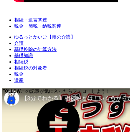
相続・遺言関連
税金・節税・納税関連
ゆるっとかいご【親の介護】
介護
基礎控除の計算方法
基礎知識
相続税
相続税の対象者
税金
遺産
FOLLOW