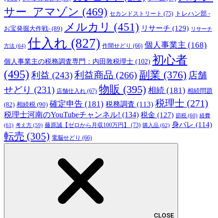
サー_アマゾン
(469)
トレハン部 -
セカンドストリート
(75)
メルカリ
(451)
リサーチ
(129)
お宝発掘大作戦-
(89)
リサーチ
仕入れ
(827)
個人事業主
(168)
方法
(64)
作間せどり
(66)
初心者
個人事業主の税務調査専門：内田敦税理士
(102)
(495)
副業
(376)
利益商品
(266)
利益
(243)
店舗
物販
(395)
せどり
(231)
相続
(181)
相続問題
店舗仕入れ
(67)
税理士
(271)
確定申告
(181)
税務調査
(113)
相続税
(90)
(82)
税理士河南のYouTubeチャンネル!
(134)
税金
(127)
節税
(60)
経費
身バレ
(114)
藤原誠【ゼロから月収100万円】
(73)
(61)
考え方
(59)
購入品
(62)
転売
(305)
電脳せどり
(66)
CLOSE