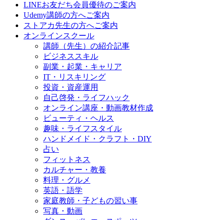
LINEお友だち会員優待のご案内
Udemy講師の方へご案内
ストアカ先生の方へご案内
オンラインスクール
講師（先生）の紹介記事
ビジネススキル
副業・起業・キャリア
IT・リスキリング
投資・資産運用
自己啓発・ライフハック
オンライン講座・動画教材作成
ビューティ・ヘルス
趣味・ライフスタイル
ハンドメイド・クラフト・DIY
占い
フィットネス
カルチャー・教養
料理・グルメ
英語・語学
家庭教師・子どもの習い事
写真・動画