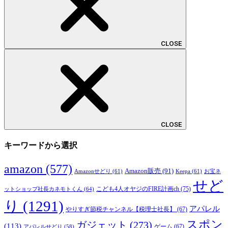
CLOSE
CLOSE
キーワードから選択
amazon
(577)
Amazon販売
(91)
Amazonせどり
(61)
Keepa
(61)
お宝ネ
せど
こども4人オヤジのFIRE計画ch
(75)
ットショップ社長カネモトくん
(64)
り
(1291)
アパレル
やりすぎ節税チャンネル【税理士社長】
(67)
スポン
ガジェット
(273)
(113)
ゲーム
(67)
アパレルせどり
(58)